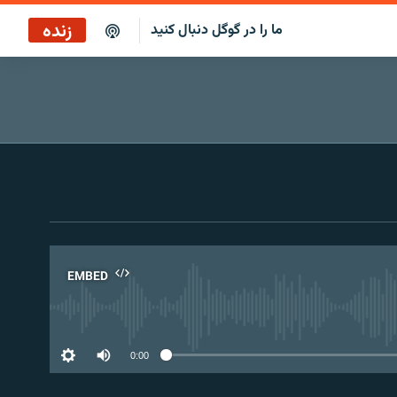
زنده
ما را در گوگل دنبال کنید
بازپخش کافه فردا
پخش رادیویی
پخش آنلاین
پخش ماهواره‌ای
EMBED
No 
0:00