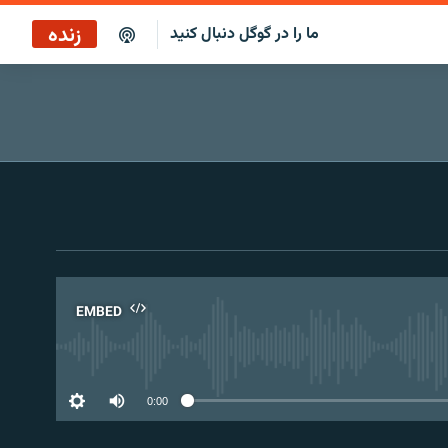
زنده
ما را در گوگل دنبال کنید
پخش آنلاین
پخش رادیویی
پخش آنلاین
پخش ماهواره‌ای
EMBED
No 
0:00