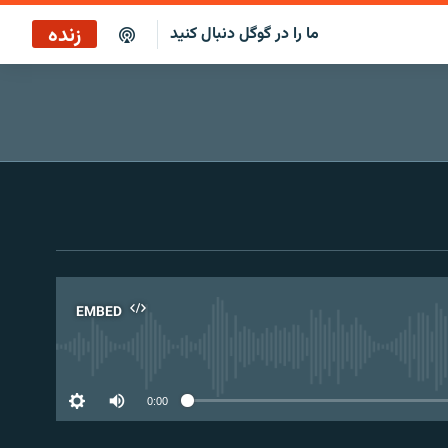
زنده
ما را در گوگل دنبال کنید
بازپخش کافه فردا
پخش رادیویی
پخش آنلاین
پخش ماهواره‌ای
EMBED
No 
0:00