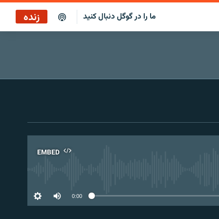
زنده
ما را در گوگل دنبال کنید
پخش آنلاین
پخش رادیویی
پخش آنلاین
پخش ماهواره‌ای
EMBED
No 
0:00