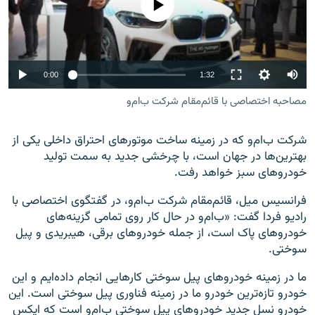
No media source currently available
Auto
0:00
1:32
زبان‌های دیگر
240p
مصاحبه اختصاصی با قائم‌مقام شرکت ب‌ام‌و
360p
شرکت ب‌ام‌و که در زمینه ساخت موتورهای احتراق داخلی یکی از
480p
480p
360p
240p
Auto
بهترین‌ها در جهان است، با چرخشی جدید به سمت تولید
خودروهای سبز خواهد رفت.
720p
1080p
720p
1080p
فرانسیس میل، قائم‌مقام شرکت ب‌ام‌و، در گفتگوی اختصاصی با
رادیو فردا گفت: «ب‌ام‌و در حال کار روی تمامی گزینه‌های
خودروهای پاک است، از جمله خودروهای برقی، هیبریدی و پیل
سوختی.
ما در زمینه خودروهای پیل سوختی کارهایی انجام داده‌ایم و این
خودرو تازه‌ترین خودرو ما در زمینه فناوری پیل سوختی است. این
خودرو نسل جدید خودروهای پیل سوختی ب‌ام‌و است که ایکس