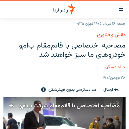
ینک‌های
ابلیت
سترسی
جمعه ۱۶ مرداد ۱۴۰۵ تهران ۲۰:۳۵
ازگشت
صفحه اصلی
دانش و فناوری
ازگشت
ایران
مصاحبه اختصاصی با قائم‌مقام ب‌ام‌و:
ه
نوی
جهان
خودروهای ما سبز خواهند شد
صلی
رادیو
فتن
جواد عسگری
ه
پادکست
انتخاب کنید و بشنوید
فحه
۲۸/بهمن/۱۴۰۰
چندرسانه‌ای
برنامه‌های رادیویی
ستجو
ارسال
دسترسی بدون فیلترشکن
زنان فردا
فرکانس‌ها
گزارش‌های تصویری
گزارش‌های ویدئویی
مصاحبه اختصاصی با قائم‌مقام شرکت ب‌ام‌و
English
به ما بپیوندید