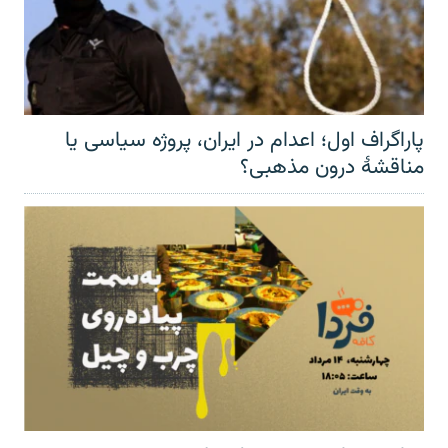
پاراگراف اول؛ اعدام در ایران، پروژه سیاسی یا
مناقشهٔ درون مذهبی؟