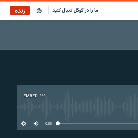
زنده
ما را در گوگل دنبال کنید
پخش آنلاین
پخش رادیویی
پخش آنلاین
پخش ماهواره‌ای
EMBED
No 
0:00