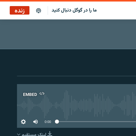
زنده
ما را در گوگل دنبال کنید
پخش آنلاین
پخش رادیویی
پخش آنلاین
پخش ماهواره‌ای
EMBED
No 
0:00
لینک مستقیم