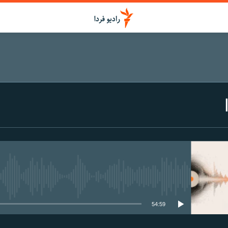
media source currently available
54:59