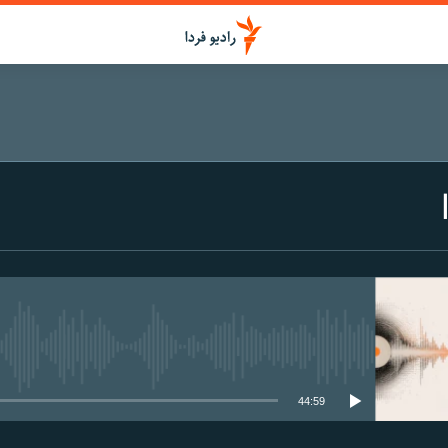
media source currently available
44:59