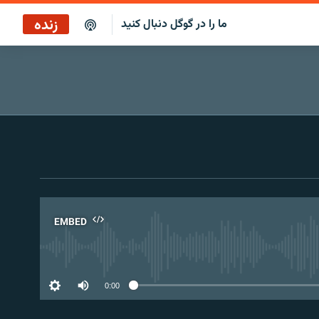
زنده
ما را در گوگل دنبال کنید
پخش آنلاین
پخش رادیویی
پخش آنلاین
پخش ماهواره‌ای
EMBED
No 
0:00