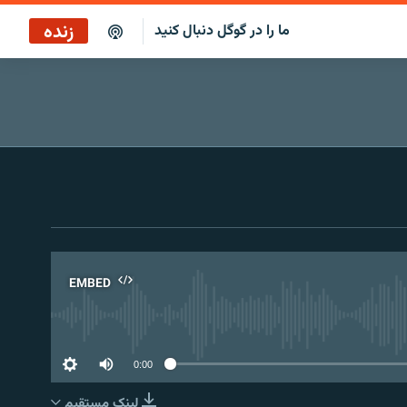
زنده
ما را در گوگل دنبال کنید
پوشش خبری ساعت ۱۷:۰۰
پخش رادیویی
پخش آنلاین
پخش ماهواره‌ای
EMBED
No 
0:00
لینک مستقیم