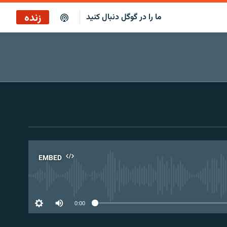
زنده
ما را در گوگل دنبال کنید
سرخط خبرها ۷:۰۰
پخش رادیویی
سرخط خبرها
پخش ماهواره‌ای
EMBED
No 
0:00