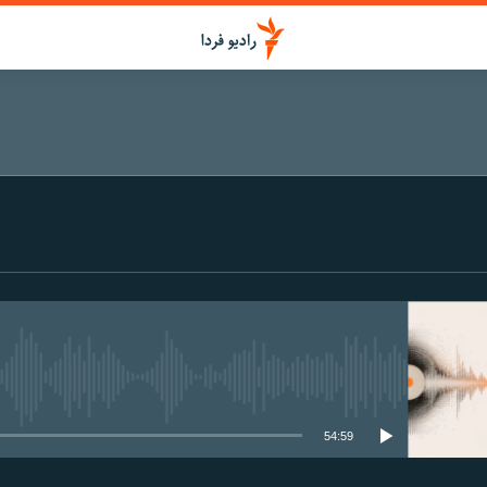
media source currently available
54:59