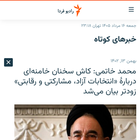
ینک‌های
ابلیت
سترسی
جمعه ۱۶ مرداد ۱۴۰۵ تهران ۲۳:۱۸
ازگشت
صفحه اصلی
خبرهای کوتاه
ازگشت
ایران
ه
نوی
جهان
بهمن ۱۳, ۱۴۰۲
صلی
رادیو
فتن
محمد خاتمی: کاش سخنان خامنه‌ای
ه
پادکست
انتخاب کنید و بشنوید
دربارهٔ «انتخابات آزاد، مشارکتی و رقابتی»
فحه
زودتر بیان می‌شد
چندرسانه‌ای
برنامه‌های رادیویی
ستجو
زنان فردا
فرکانس‌ها
گزارش‌های تصویری
گزارش‌های ویدئویی
English
به ما بپیوندید