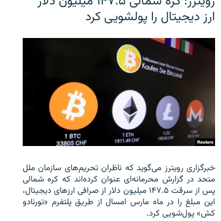
رویترز: کره شمالی ۱۴۷.۵ میلیون دلار
ارز دیجیتال را پولشویی کرد
خبرگزاری رویترز می‌گوید که ناظران تحریم‌های سازمان ملل
متحد در گزارش محرمانه‌ای عنوان کرده‌اند که کره شمالی
پس از سرقت ۱۴۷.۵ میلیون دلار از صرافی ارزهای دیجیتال،
این مبلغ را در ماه مارس امسال از طریق پلتفرم «تورنادو
کش» پول‌شویی کرد.