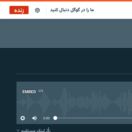
زنده
ما را در گوگل دنبال کنید
پخش آنلاین
پخش رادیویی
پخش آنلاین
پخش ماهواره‌ای
EMBED
No 
0:00
لینک مستقیم