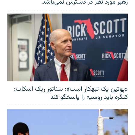
رهبر مورد نظر در دسترس نمی‌باشد
«پوتین یک تبهکار است»؛ سناتور ریک اسکات:
کنگره باید روسیه را پاسخگو کند