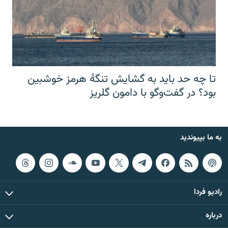
تا چه حد باید به گشایش تنگهٔ هرمز خوشبین
بود؟ در گفت‌وگو با دامون گلریز
به ما بپیوندید
رادیو فردا
درباره