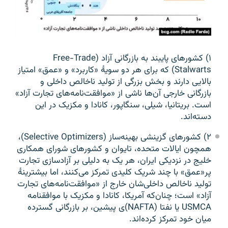
۱) کشور‌های پایبند به بازرگانی آزاد (Free-Trade
Stalwarts) که برای هر دو سویهٔ «کاربرد» و «عمق» امتیاز
بالایی دارند و بخش بزرگی از تولید ناخالص داخلی و
بازرگانی خارجی آن‌ها ناشی از «موافقت‌نامه‌های تجارت آزاد»
است. بریتانیا، شیلی، سنگاپور، کانادا و مکزیک در این
دسته‌اند.
۲) کشور‌های گزینشی بهینه‌ساز (Selective Optimizers)،
همچون ایالات متحده، تایوان و کشورهای شورای همکاری
خلیج در نزدیکی ایران، هر یک به دلیلی بر آزادسازی تجارت
پر«عمق» با چند شریک کلیدی تمرکز می‌کنند، اما بیشترینهٔ
تولید ناخالص داخلی‌شان خارج از «موافقت‌نامه‌های تجارت
آزاد» است؛ چنان‌که آمریکا، کانادا و مکزیک با موافقنامه
USMCA یا نفتا (NAFTA)ی پیشین، بر بازرگانی گسترده
میان خود تمرکز کرده‌اند.