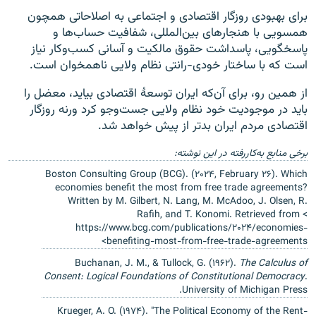
برای بهبودی روزگار اقتصادی و اجتماعی به اصلاحاتی همچون
همسویی با هنجارهای بین‌المللی، شفافیت حساب‌ها و
پاسخگویی، پاسداشت حقوق مالکیت و آسانی کسب‌وکار نیاز
است که با ساختار خودی-رانتی نظام ولایی ناهمخوان است.
از همین رو، برای آن‌که ایران توسعهٔ اقتصادی بیاید، معضل را
باید در موجودیت خود نظام ولایی جست‌وجو کرد ورنه روزگار
اقتصادی مردم ایران بدتر از پیش خواهد شد.
برخی منابع به‌کاررفته در این نوشته:
Boston Consulting Group (BCG). (۲۰۲۴, February ۲۶). Which
economies benefit the most from free trade agreements?
Written by M. Gilbert, N. Lang, M. McAdoo, J. Olsen, R.
Rafih, and T. Konomi. Retrieved from <
https://www.bcg.com/publications/۲۰۲۴/economies-
benefiting-most-from-free-trade-agreements>
Buchanan, J. M., & Tullock, G. (۱۹۶۲).
The Calculus of
Consent: Logical Foundations of Constitutional Democracy
.
University of Michigan Press.
Krueger, A. O. (۱۹۷۴). "The Political Economy of the Rent-