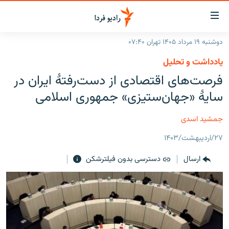
ینک‌های
ابلیت
سترسی
دوشنبه ۱۹ مرداد ۱۴۰۵ تهران ۰۷:۴۰
ازگشت
صفحه اصلی
یادداشت و تحلیل
ازگشت
ایران
فرصت‌های اقتصادی از دست‌رفتهٔ ایران در
ه
نوی
جهان
سایهٔ «جهان‌ستیزی» جمهوری اسلامی
صلی
رادیو
فتن
جمشید اسدی
ه
پادکست
انتخاب کنید و بشنوید
فحه
۲۷/اردیبهشت/۱۴۰۳
چندرسانه‌ای
برنامه‌های رادیویی
ستجو
ارسال
دسترسی بدون فیلترشکن
زنان فردا
فرکانس‌ها
گزارش‌های تصویری
گزارش‌های ویدئویی
English
به ما بپیوندید