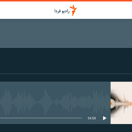
media source currently available
54:59