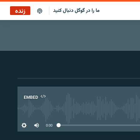
زنده
ما را در گوگل دنبال کنید
پخش آنلاین
پخش رادیویی
پخش آنلاین
پخش ماهواره‌ای
EMBED
No 
0:00