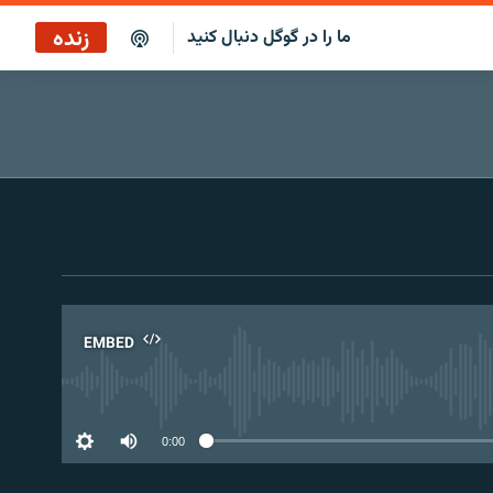
زنده
ما را در گوگل دنبال کنید
پخش آنلاین
پخش رادیویی
پخش آنلاین
پخش ماهواره‌ای
EMBED
No 
0:00