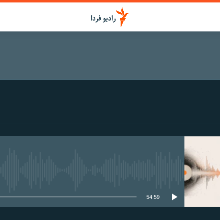
media source currently available
54:59