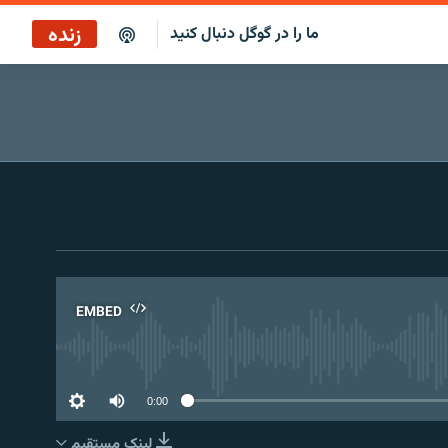
زنده
ما را در گوگل دنبال کنید
پخش آنلاین
پخش رادیویی
پخش آنلاین
پخش ماهواره‌ای
EMBED
No 
0:00
لینک مستقیم