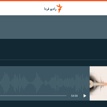
media source currently available
54:59