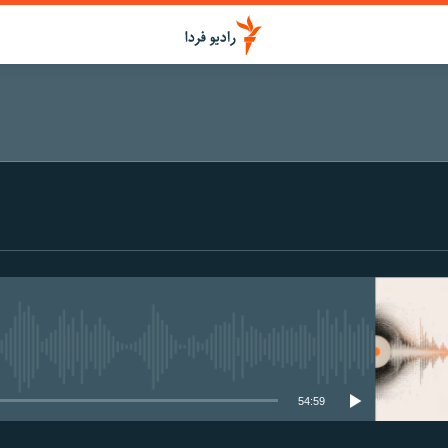
media source currently available
54:59