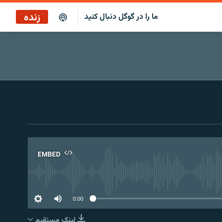
زنده
ما را در گوگل دنبال کنید
پخش آنلاین
پخش رادیویی
پخش آنلاین
پخش ماهواره‌ای
EMBED
No 
0:00
لینک مستقیم