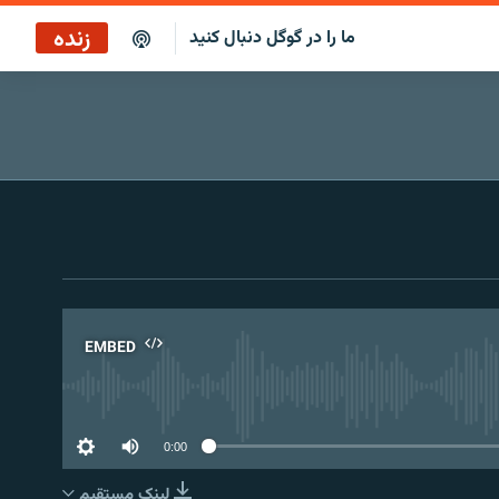
زنده
ما را در گوگل دنبال کنید
پخش آنلاین
پخش رادیویی
پخش آنلاین
پخش ماهواره‌ای
EMBED
No 
0:00
لینک مستقیم