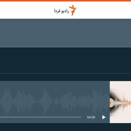
media source currently available
54:59