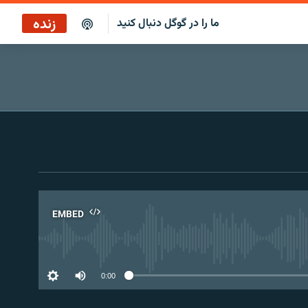
زنده
ما را در گوگل دنبال کنید
پخش آنلاین
پخش رادیویی
پخش آنلاین
پخش ماهواره‌ای
EMBED
No 
0:00