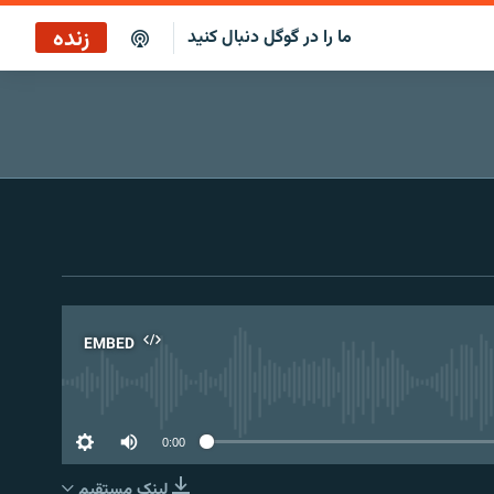
زنده
ما را در گوگل دنبال کنید
پخش آنلاین
پخش رادیویی
پخش آنلاین
پخش ماهواره‌ای
EMBED
No 
0:00
لینک مستقیم