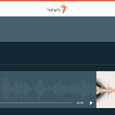
media source currently available
54:59