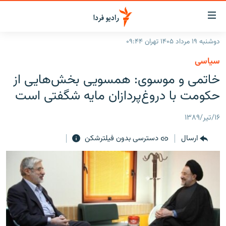
ینک‌های
ابلیت
سترسی
دوشنبه ۱۹ مرداد ۱۴۰۵ تهران ۰۹:۴۴
ازگشت
صفحه اصلی
سیاسی
ازگشت
ایران
خاتمى و موسوى: همسویی بخش‌هایی از
ه
نوی
جهان
حکومت با دروغ‌پردازان مایه شگفتی است
صلی
رادیو
فتن
۱۶/تیر/۱۳۸۹
ه
پادکست
انتخاب کنید و بشنوید
فحه
ارسال
دسترسی بدون فیلترشکن
چندرسانه‌ای
برنامه‌های رادیویی
ستجو
زنان فردا
فرکانس‌ها
گزارش‌های تصویری
گزارش‌های ویدئویی
English
به ما بپیوندید