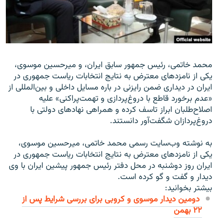
زبان‌های دیگر
محمد خاتمى، رئیس جمهور سابق ایران، و میرحسین موسوى،
یکى از نامزدهاى معترض به نتایج انتخابات ریاست جمهورى در
ایران در دیدارى ضمن رایزنى در باره مسایل داخلى و بین‌المللى از
«عدم برخورد قاطع با دروغ‌پردازى و تهمت‌پراکنى» علیه
اصلاح‌طلبان ابراز تاسف کرده و همراهی نهادهای دولتی با
دروغ‌پردازان شگفت‌آور دانستند.
به نوشته وب‌سایت رسمى محمد خاتمى، میرحسین موسوى،
یکى از نامزدهاى معترض به نتایج انتخابات ریاست جمهورى در
ایران روز دوشنبه در محل دفتر رئیس جمهور پیشین ایران با وى
دیدار و گفت و گو کرده است.
بیشتر بخوانید:
دومین دیدار موسوی و کروبی برای بررسی شرایط پس از
۲۲ بهمن