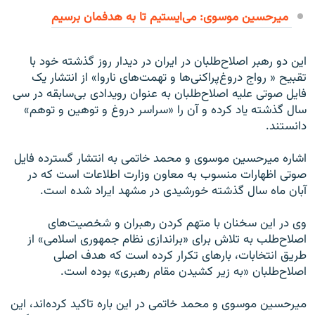
میرحسین موسوی: می‌ایستیم تا به هدفمان برسیم
این دو رهبر اصلاح‌طلبان در ایران در دیدار روز گذشته خود با
تقبیح « رواج دروغ‌پراکنى‌ها و تهمت‌هاى ناروا» از انتشار یک
فایل صوتى علیه اصلاح‌طلبان به عنوان رویدادى بى‌سابقه در سى‌
سال گذشته یاد کرده و آن را «سراسر دروغ و توهین و توهم»
دانستند.
اشاره میرحسین موسوى و محمد خاتمى به انتشار گسترده فایل
صوتى اظهارات منسوب به معاون وزارت اطلاعات است که در
آبان ماه سال گذشته خورشیدى در مشهد ایراد شده است.
وى در این سخنان با متهم کردن رهبران و شخصیت‌هاى
اصلاح‌طلب به تلاش براى «براندازى نظام جمهورى اسلامى» از
طریق انتخابات، بارهاى تکرار کرده است که هدف اصلى
اصلاح‌طلبان «به زیر کشیدن مقام رهبرى» بوده است.
میرحسین موسوى و محمد خاتمى در این باره تاکید کرده‌اند، این