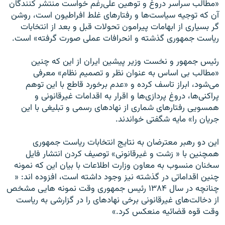
«مطالب سراسر دروغ و توهین على‌رغم خواست منتشر کنندگان
آن که توجیه سیاست‌ها و رفتارهاى غلط افراطیون است، روشن
گر بسیارى از ابهامات پیرامون تحولات قبل و بعد از انتخابات
ریاست جمهورى گذشته و انحرافات عملى صورت گرفته» است.
رئیس جمهور و نخست وزیر پیشین ایران از این که چنین
«مطالب بى اساس به عنوان نظر و تصمیم نظام» معرفى
مى‌شود، ابراز تاسف کرده و «عدم برخورد قاطع با این توهم
پراکنى‌ها، دروغ پردازى‌ها و اقرار به اقدامات غیرقانونى و
همسویى رفتارهاى شمارى از نهادهاى رسمى و تبلیغى با این
جریان را» مایه شگفتى خواندند.
این دو رهبر معترضان به نتایج انتخابات ریاست جمهورى
همچنین با « زشت و غیرقانونى» توصیف کردن انتشار فایل
سخنان منسوب به معاون وزارت اطلاعات با بیان این که نمونه
چنین اقداماتى در گذشته نیز وجود داشته است، افزوده اند: «
چنانچه در سال ۱۳۸۴ رئیس جمهورى وقت نمونه هایى مشخص
از دخالت‌هاى غیرقانونى برخى نهادهاى را در گزارشى به ریاست
وقت قوه قضائیه منعکس کرد.»