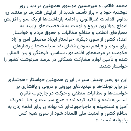
محمد خاتمى و میرحسین موسوى همچنین در دیدار روز
دوشنبه خود با «ابراز تأسف شدید از افزایش فشارها بر منتقدان،
تداوم اقدامات غیرقانونى و ادامه بازداشت‌ها از یک سو و افزایش
امواج روزافزون دروغ و تهمت به شخصیت‌هاى پایبند به
معیارهاى انقلاب و مدافع مطالبات و حقوق مردم و خواستار
اعتلاء کشور از سوى دیگر»، خواستار ایجاد محیطى امن و آزاد
براى مردم و فراهم نمودن فضاى نقد سیاست‌ها و رفتارهاى
حکومت در عرصه‌هاى اقتصادى، سیاسى، فرهنگى و بین المللى
شده و تأمین لوازم مشارکت همگانى در عرصه سرنوشت کشور را
خواستار شدند.
این دو رهبر جنبش سبز در ایران همچنین خواستار «هوشیارى
در برابر توطئه‌ها و تهدیدهاى بیرونى و درونى و پافشارى بر
خواست‌ها و مطالبات منطقى و حرکت در چارچوب قانون
اساسى» شده و تاکید کرده‌اند: « هیچ سیاست و رفتار تحریک
آمیز و نسنجیده و ماجراجویانه‌اى که بهانه‌اى براى لطمه زدن به
منافع کشور و امنیت ملى قلمداد شود از سوى هیچ کس
پذیرفته نیست.»