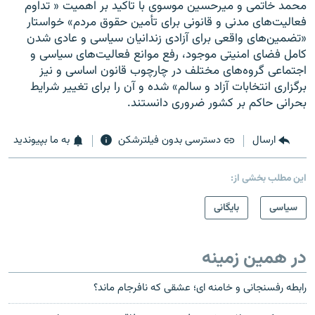
محمد خاتمى و میرحسین موسوى با تاکید بر اهمیت « تداوم
فعالیت‌هاى مدنى و قانونى براى تأمین حقوق مردم» خواستار
«تضمین‌هاى واقعى براى آزادى زندانیان سیاسى و عادى شدن
کامل فضاى امنیتى موجود، رفع موانع فعالیت‌هاى سیاسى و
اجتماعى گروه‌هاى مختلف در چارچوب قانون اساسى و نیز
برگزارى انتخابات آزاد و سالم» شده و آن را براى تغییر شرایط
بحرانى حاکم بر کشور ضرورى دانستند.
ارسال
دسترسی بدون فیلترشکن
به ما بپیوندید
این مطلب بخشی از:
سیاسی
بایگانی
در همین زمینه
رابطه رفسنجانی و خامنه ای؛ عشقی که نافرجام ماند؟