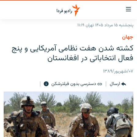
ینک‌های
ابلیت
سترسی
پنجشنبه ۱۵ مرداد ۱۴۰۵ تهران ۱۱:۱۹
ازگشت
صفحه اصلی
جهان
ازگشت
ایران
کشته شدن هفت نظامی آمریکایی و پنج
ه
نوی
جهان
فعال انتخاباتی در افغانستان
صلی
رادیو
فتن
۰۷/شهریور/۱۳۸۹
ه
پادکست
انتخاب کنید و بشنوید
فحه
ارسال
دسترسی بدون فیلترشکن
چندرسانه‌ای
برنامه‌های رادیویی
ستجو
زنان فردا
فرکانس‌ها
گزارش‌های تصویری
گزارش‌های ویدئویی
English
به ما بپیوندید