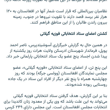
نظامیان بین‌المللی که قرار است شمار آنها در افغانستان به ۱۲۰
هزار نفر برسد قصد دارند با تقویت نیروها در جنوب، زمینه
بیرون راندن طالبان را از این مناطق فراهم کنند.
کشتن اعضای ستاد انتخاباتی فوزیه گیلانی
در همین حال به گزارش خبرگزاری آسوشیتدپرس، ناصر احمد
پوپل، فرماندار شهرستان ادرسکن ولایت هرات روز یکشنبه از
پیدا شدن اجساد پنج عضو یک ستاد انتخاباتی پارلمانی خبر داد.
این پنج تن، از اعضای ستاد انتخاباتی «فوزیه گیلانی»، عضو
مجلس نمایندگان افغانستان (وولسی جرگه) بودند که روز
چهارشنبه همراه با پنج نفر دیگر از افراد این ستاد در یک جاده
روستایی ربوده شده‌بودند.
بنا بر این گزارش، هدف گرفتن ستاد انتخاباتی فوزیه گیلانی
می‌تواند به این علت باشد که وی یکی از معدود زنان کاندیدا برای
انتخابات مجلس افغانستان است. این مجلس دارای ۲۴۹ کرسی