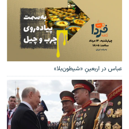
عباس در اربعینِ «شیطون‌بلا»