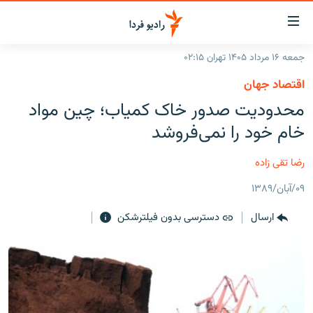
ینک‌های
ابلیت
سترسی
جمعه ۱۶ مرداد ۱۴۰۵ تهران ۰۲:۱۵
ازگشت
صفحه اصلی
اقتصاد جهان
ازگشت
ایران
محدودیت صدور خاک کمیاب؛ چین مواد
ه
نوی
جهان
خام خود را نمی‌فروشد
صلی
رادیو
فتن
رضا تقی زاده
ه
پادکست
انتخاب کنید و بشنوید
فحه
۰۹/آبان/۱۳۸۹
چندرسانه‌ای
برنامه‌های رادیویی
ستجو
ارسال
دسترسی بدون فیلترشکن
زنان فردا
فرکانس‌ها
گزارش‌های تصویری
گزارش‌های ویدئویی
English
به ما بپیوندید