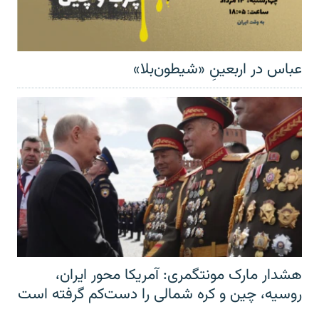
عباس در اربعینِ «شیطون‌بلا»
هشدار مارک مونتگمری: آمریکا محور ایران،
روسیه، چین و کره شمالی را دست‌کم گرفته است