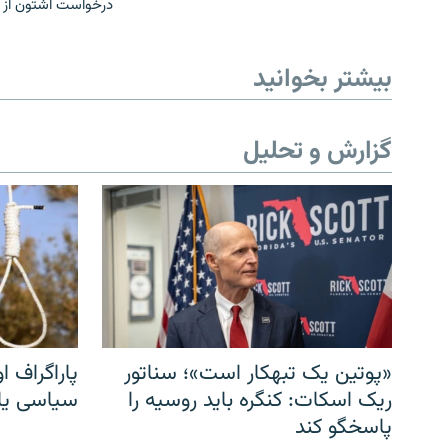
درخواست اشتون از ای
بیشتر بخوانید
گزارش و تحلیل
«پوتین یک تبهکار است»؛ سناتور
پاراگراف او
ریک اسکات: کنگره باید روسیه را
سیاسی یا 
پاسخگو کند