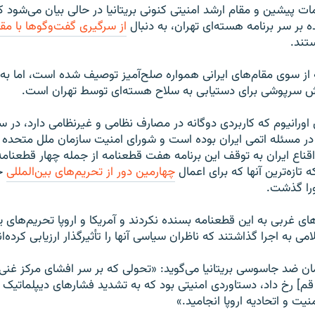
مات پیشین و مقام ارشد امنیتی کنونی بریتانیا در حالی بیان می‌شو
ه بر سر برنامه هسته‌ای تهران، به دنبال
از سرگیری گفت‌وگوها با مقا
تند.
ه از سوی مقام‌های ایرانی همواره صلح‌آمیز توصیف شده است، اما به 
اش سرپوشی برای دستیابی به سلاح هسته‌ای توسط تهران است.
ورانیوم که کاربردی دوگانه در مصارف نظامی و غیرنظامی دارد، در 
قناع ایران به توقف این برنامه هفت قطعنامه از جمله چهار قطعنام
 تازه‌ترین آنها که برای اعمال
چهارمین دور از تحریم‌های بین‌المللی
خر
را گذشت.
ای غربی به این قطعنامه بسنده نکردند و آمریکا و اروپا تحریم‌های یک
ی به اجرا گذاشتند که ناظران سیاسی آنها را تأثیرگذار ارزیابی کرده‌ان
ن ضد جاسوسی بریتانیا می‌گوید: «تحولی که بر سر افشای مرکز غنی
 قم] رخ داد، دستاوردی امنیتی بود که به تشدید فشارهای دیپلماتیک 
ت و اتحادیه اروپا انجامید.»