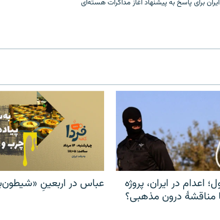
ران برای پاسخ به پیشنهاد آغاز مذاکرات هسته‌ای
ل؛ اعدام در ایران، پروژه
عباس در اربعینِ «شیطون‌بل
مناقشهٔ درون مذهبی؟