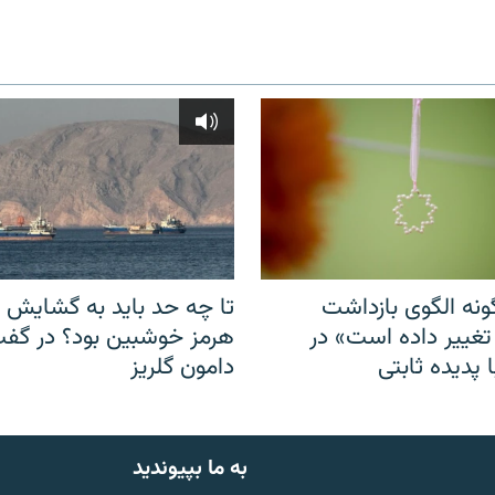
نه الگوی بازداشت
تا چه حد باید به گشایش ت
 تغییر داده است» در
هرمز خوشبین بود؟ در گفت‌
 پدیده ثابتی
دامون گلریز
به ما بپیوندید