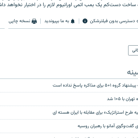
زه ساخت دست‌کم یک بمب اتمی اورانیوم لازم را در اختیار نخواهد دا
دسترسی بدون فیلترشکن
به ما بپیوندید
نسخه چاپی
انی
ینه
۵ برای مذاکره پاسخ نداده است
ن با ۵+۱ شد
ه طرح استراتژیک» برای مقابله با ایران هسته ای
ی گفت‌وگوی آمانو با رهبران روسیه