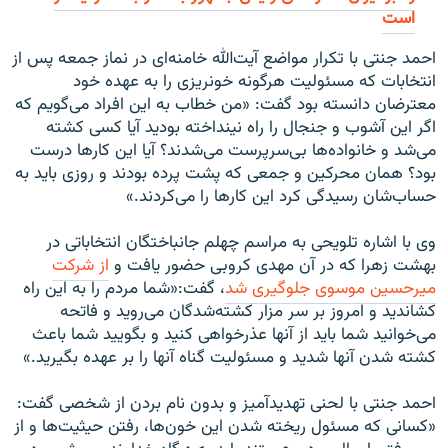
است
احمد جنتی با تکرار مواضع آیت‌الله خامنه‌ای در نماز جمعه پس از
انتخابات که مسئولیت هرگونه خونریزی را به عهده خود
معترضان دانسته بود گفت: «من خطاب به این افراد می‌گویم که
اگر این آشوب و جنجال را راه نینداخته بودید آیا کسی کشته
می‌شد و خانواده‌ها بی‌سرپرست می‌شدند؟ آیا این کارها درست
بود؟ همان محرکین و جمعی که پشت پرده بودند و روزی باید به
حساب‌شان رسیدگی کرد این کارها را می‌کردند.»
وی با اشاره تلویحی به مراسم چهلم جانباختگان انتخاباتی در
بهشت زهرا که در آن مهدی کروبی حضور یافت و
از شرکت
میرحسین موسوی جلوگیری شد
، گفت:«شما مردم را به اين راه
كشانديد و امروز بر سر مزار كشته‌شدگان می‌رويد و فاتحه
می‌خوانيد شما بايد از آنها عذرخواهی كنيد و بگوييد شما باعث
كشته شدن آنها شديد و مسئوليت گناه آنها را بر عهده بگيريد.»
احمد جنتی با لحنی تهدیدآمیز و بدون نام بردن از شخصی گفت:
«كسانی كه مسئول ریخته شدن این خون‌ها، رفتن حیثیت‌ها و از