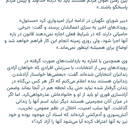
بین رفتن اموال مردم هستند باید به درگاه خداوند و پیش مردم
پاسخگو باشند.»
دبیر شورای نگهبان در ادامه ابراز امیدواری کرد «مسئول»
رویدادهای اخیر به سزای اعمالشان برسند و گفت: «برخی
حامیانی دارند كه در شرایط فعلی اجازه نمی‌دهند قانون در باره
آنها اجرا شود، ولی روزی زمینه انجام این كار فراهم خواهد شد و
اوضاع برای همیشه اینطور نمی‌ماند.»
وی همچنین با اشاره به بازداشت‌های صورت گرفته در
رویدادهای پس از انتخابات، با سرزنش افرادی که خواهان آزادی
زندانیان انتخاباتی شده‌اند گفت: «بعضی‌ها خواستار آزادشدن
زندانیان هستند بنده اعلام می‌کنم که اگر هر کس بی‌گناه در
زندان گرفتار شده نباید حتی یک لحظه هم در آنجا بماند وضمن
آزادسازی فوری او باید از او و خانواده‌اش عذرخواهی‌کرد. اما اگر
در میان آنان مجرمینی هستند دیگر نباید اسم آنها را زندانی
گذاشت. آنها سلب امنیت، اخلال در نظم عمومی، تخریب،
آتش‌سوزی و آدم‌کشی کرده‌اند که اسناد آن موجود بوده و خود
نیز به آنها اعتراف کرده آیا می‌شود آنها را آزاد کرد؟»