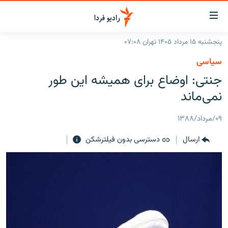
ینک‌های
ابلیت
سترسی
پنجشنبه ۱۵ مرداد ۱۴۰۵ تهران ۰۷:۰۸
ازگشت
صفحه اصلی
سیاسی
ازگشت
ایران
جنتی: اوضاع برای همیشه این طور
ه
نوی
جهان
نمی‌ماند
صلی
رادیو
فتن
۰۹/مرداد/۱۳۸۸
ه
پادکست
انتخاب کنید و بشنوید
فحه
ارسال
دسترسی بدون فیلترشکن
چندرسانه‌ای
برنامه‌های رادیویی
ستجو
زنان فردا
فرکانس‌ها
گزارش‌های تصویری
گزارش‌های ویدئویی
English
به ما بپیوندید