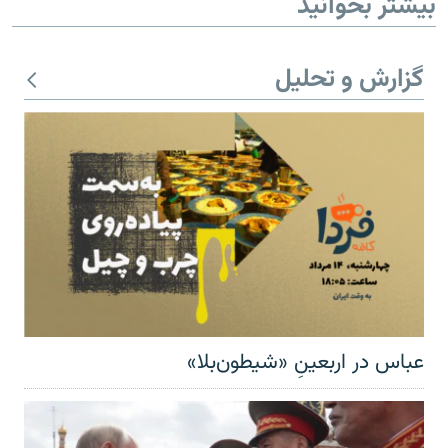
بیشتر بخوانید
گزارش و تحلیل
عباس در اربعینِ «شیطون‌بلا»