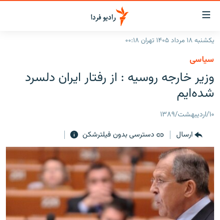
ینک‌های
ابلیت
سترسی
یکشنبه ۱۸ مرداد ۱۴۰۵ تهران ۰۰:۱۸
ازگشت
صفحه اصلی
سیاسی
ازگشت
ایران
وزیر خارجه روسیه : از رفتار ایران دلسرد
ه
نوی
جهان
شده‌ایم
صلی
رادیو
فتن
۱۰/اردیبهشت/۱۳۸۹
ه
پادکست
انتخاب کنید و بشنوید
فحه
ارسال
دسترسی بدون فیلترشکن
چندرسانه‌ای
برنامه‌های رادیویی
ستجو
زنان فردا
فرکانس‌ها
گزارش‌های تصویری
گزارش‌های ویدئویی
English
به ما بپیوندید