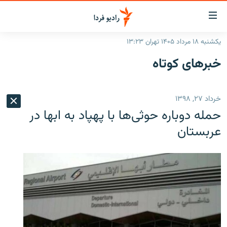
ینک‌های
ابلیت
سترسی
یکشنبه ۱۸ مرداد ۱۴۰۵ تهران ۱۳:۲۳
ازگشت
صفحه اصلی
خبرهای کوتاه
ازگشت
ایران
ه
نوی
جهان
خرداد ۲۷, ۱۳۹۸
صلی
رادیو
فتن
حمله دوباره حوثی‌ها با پهپاد به ابها در
ه
پادکست
انتخاب کنید و بشنوید
عربستان
فحه
چندرسانه‌ای
برنامه‌های رادیویی
ستجو
زنان فردا
فرکانس‌ها
گزارش‌های تصویری
گزارش‌های ویدئویی
English
به ما بپیوندید