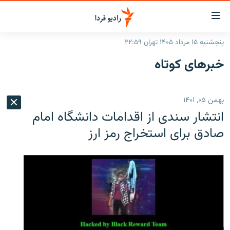
ینک‌های
ابلیت
سترسی
پنجشنبه ۱۵ مرداد ۱۴۰۵ تهران ۲۲:۵۹
ازگشت
صفحه اصلی
خبرهای کوتاه
ازگشت
ایران
ه
نوی
جهان
بهمن ۰۵, ۱۴۰۱
صلی
رادیو
فتن
انتشار سندی از اقدامات دانشگاه امام
ه
پادکست
انتخاب کنید و بشنوید
صادق برای استخراج رمز ارز
فحه
چندرسانه‌ای
برنامه‌های رادیویی
ستجو
زنان فردا
فرکانس‌ها
گزارش‌های تصویری
گزارش‌های ویدئویی
English
به ما بپیوندید