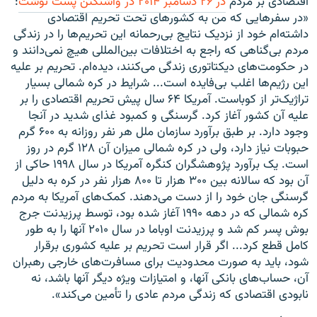
اقتصادی بر مردم
در ۲۶ دسامبر ۲۰۱۴ در واشنگتن پست نوشت
:
«در سفر‌هایی‌ که من به کشور‌های تحت تحریم اقتصادی
داشته‌ام خود از نزدیک نتایج بی‌رحمانه این تحریم‌ها را در زندگی‌
مردم بی‌گناهی که راجع به اختلافات بین‌المللی هیچ نمی‌دانند و
در حکومت‌های دیکتاتوری زندگی‌ می‌کنند، دیده‌ام. تحریم بر علیه
این رژیم‌ها اغلب بی‌‌فایده است... شرایط در کره شمالی‌ بسیار
تراژیک‌تر از کوباست. آمریکا ۶۴ سال پیش تحریم اقتصادی را بر
علیه آن کشور آغاز کرد. گرسنگی و کمبود غذای شدید در آنجا
وجود دارد. بر طبق برآورد سازمان ملل هر نفر روزانه به ۶۰۰ گرم
حبوبات نیاز دارد، ولی‌ در کره شمالی‌ میزان آن ۱۲۸ گرم در روز
است. یک برآورد پژوهشگران کنگره آمریکا در سال ۱۹۹۸ حاکی از
آن بود که سالانه بین ۳۰۰ هزار تا ۸۰۰ هزار نفر در کره به دلیل
گرسنگی جان خود را از دست می‌دهند. کمک‌های آمریکا به مردم
کره شمالی‌ که در دهه ۱۹۹۰ آغاز شده بود، توسط پرزیدنت جرج
بوش پسر کم شد و پرزیدنت اوباما در سال ۲۰۱۰ آنها را به طور
کامل قطع کرد... اگر قرار است تحریم بر علیه کشوری برقرار
شود، باید به صورت محدودیت برای مسافرت‌های خارجی‌ رهبران
آن، حساب‌های بانکی آنها، و امتیازات ویژه دیگر آنها باشد، نه
نابودی اقتصادی که زندگی‌ مردم عادی را تأمین می‌کند».