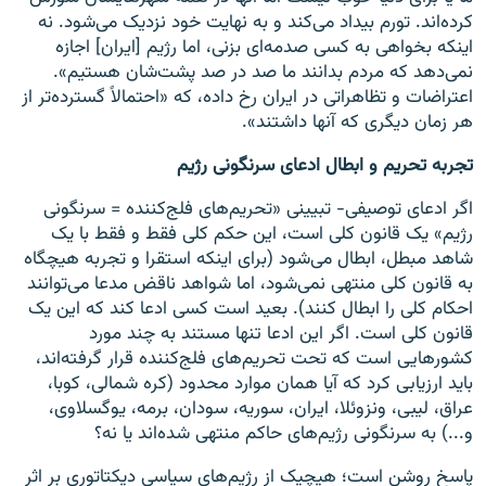
کرده‌اند. تورم بیداد می‌کند و به نهایت خود نزدیک می‌شود. نه
اینکه بخواهی به کسی صدمه‌ای بزنی، اما رژیم [ایران] اجازه
نمی‌دهد که مردم بدانند ما صد در صد پشت‌شان هستیم».
اعتراضات و تظاهراتی در ایران رخ داده، که «احتمالاً گسترده‌تر از
هر زمان دیگری که آنها داشتند».
تجربه تحریم و ابطال ادعای سرنگونی رژیم
اگر ادعای توصیفی- تبیینی «تحریم‌های فلج‌کننده = سرنگونی
رژیم» یک قانون کلی است، این حکم کلی فقط و فقط با یک
شاهد مبطل، ابطال می‌شود (برای اینکه استقرا و تجربه هیچگاه
به قانون کلی منتهی نمی‌شود، اما شواهد ناقض مدعا می‌توانند
احکام کلی را ابطال کنند). بعید است کسی ادعا کند که این یک
قانون کلی است. اگر این ادعا تنها مستند به چند مورد
کشورهایی است که تحت تحریم‌های فلج‌کننده قرار گرفته‌اند،
باید ارزیابی کرد که آیا همان موارد محدود (کره شمالی، کوبا،
عراق، لیبی، ونزوئلا، ایران، سوریه، سودان، برمه، یوگسلاوی،
و...) به سرنگونی رژیم‌های حاکم منتهی شده‌اند یا نه؟
پاسخ روشن است؛ هیچیک از رژیم‌های سیاسی دیکتاتوری بر اثر