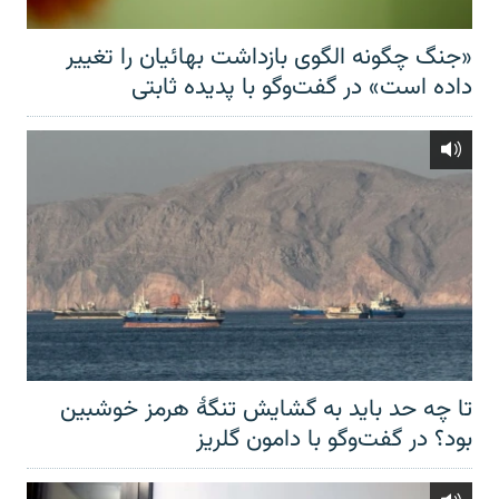
«جنگ چگونه الگوی بازداشت بهائیان را تغییر
داده است» در گفت‌وگو با پدیده ثابتی
تا چه حد باید به گشایش تنگهٔ هرمز خوشبین
بود؟ در گفت‌وگو با دامون گلریز