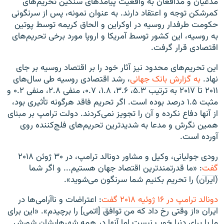
مدعیان و مدافعان به واقعیت پیامدهای سنگین تحریم‌های
کمرشکن توجه و اعتقاد دارند. به عنوان نمونه، پس از سرنگونی
حکومت طرفدار روسیه در اوکراین و الحاق کریمه توسط پوتین
به روسیه، این کشور توسط آمریکا و اروپا مورد برخی تحریم‌های
اقتصادی قرار گرفت.
این تحریم‌های محدود نیز آثار خود را بر اقتصاد روسیه بر جای
نهاد.
به گزارش بانک جهانی
، رشد اقتصادی روسیه طی سال‌های
۲۰۱۱ تا ۲۰۱۷ به ترتیب ۵.۳، ۳.۶، ۱.۸، ۰.۷، منفی ۲.۸، منفی ۰.۲ و
مثبت ۱.۵ درصد بوده است. اگر تحریم فاقد هرگونه تأثیری بود،
از آنها دفاع نکرده و آن را تجویز نمی‌کردند. دولت ترامپ بر مبنای
همین نگرش و مدعا به شدیدترین تحریم‌های فلج‌کننده روی
آورده است.
رودی جولیانی، وکیل و مشاور دونالد ترامپ، در ۳۰ ژوئن ۲۰۱۸
گفت
: «ما قدرتمندترین اقتصاد جهان هستیم... و اگر شما
(ایران) را تحریم بکنیم شما سرنگون می‌شوید».
دونالد ترامپ در ۱۶ ژوئیه ۲۰۱۸ گفت
: اعتراضات و ناآرامی‌ها در
ایران «از وقتی رخ داد که من توافق [اتمی] را برچیدم». «این برای
ما یا برای دنیا خوب نیست اما آنها در همه شهرهایشان شورش