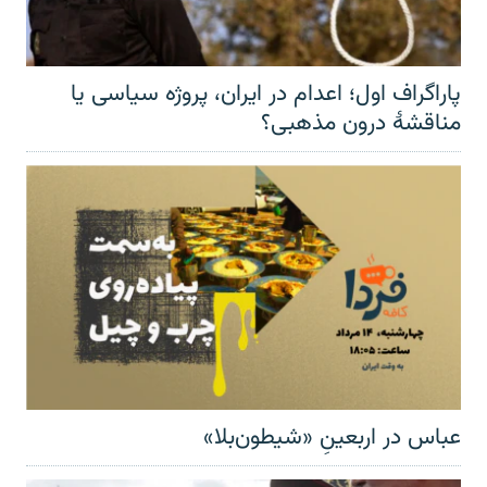
پاراگراف اول؛ اعدام در ایران، پروژه سیاسی یا
مناقشهٔ درون مذهبی؟
عباس در اربعینِ «شیطون‌بلا»