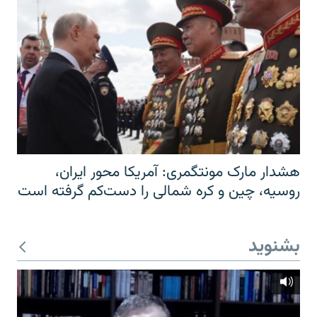
هشدار مارک مونتگمری: آمریکا محور ایران،
روسیه، چین و کره شمالی را دست‌کم گرفته است
بشنوید