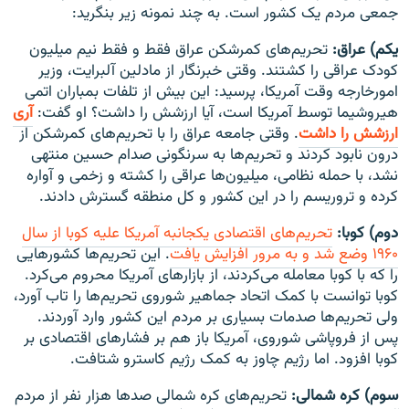
جمعی مردم یک کشور است. به چند نمونه زیر بنگرید:
یکم) عراق:
تحریم‌های کمرشکن عراق فقط و فقط نیم میلیون
کودک عراقی را کشتند. وقتی خبرنگار از مادلین آلبرایت، وزیر
امورخارجه وقت آمریکا، پرسید: این بیش از تلفات بمباران اتمی
هیروشیما توسط آمریکا است، آیا ارزشش را داشت؟ او گفت:
آری
ارزشش را داشت
. وقتی جامعه عراق را با تحریم‌های کمرشکن از
درون نابود کردند و تحریم‌ها به سرنگونی صدام حسین منتهی
نشد، با حمله نظامی، میلیون‌ها عراقی را کشته و زخمی و آواره
کرده و تروریسم را در این کشور و کل منطقه گسترش دادند.
دوم) کوبا:
تحریم‌های اقتصادی یکجانبه آمریکا علیه کوبا از سال
۱۹۶۰ وضع شد و به مرور افزایش یافت
. این تحریم‌ها کشورهایی
را که با کوبا معامله می‌کردند، از بازارهای آمریکا محروم می‌کرد.
کوبا توانست با کمک اتحاد جماهیر شوروی تحریم‌ها را تاب آورد،
ولی تحریم‌ها صدمات بسیاری بر مردم این کشور وارد آوردند.
پس از فروپاشی شوروی، آمریکا باز هم بر فشارهای اقتصادی بر
کوبا افزود. اما رژیم چاوز به کمک رژیم کاسترو شتافت.
سوم) کره شمالی:
تحریم‌های کره شمالی صدها هزار نفر از مردم