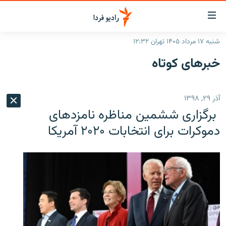
ینک‌های
ابلیت
سترسی
شنبه ۱۷ مرداد ۱۴۰۵ تهران ۱۲:۳۲
ازگشت
صفحه اصلی
خبرهای کوتاه
ازگشت
ایران
ه
نوی
جهان
آذر ۲۹, ۱۳۹۸
صلی
رادیو
فتن
برگزاری ششمین مناظره نامزدهای
ه
پادکست
انتخاب کنید و بشنوید
دموکرات برای انتخابات ۲۰۲۰ آمریکا
فحه
چندرسانه‌ای
برنامه‌های رادیویی
ستجو
زنان فردا
فرکانس‌ها
گزارش‌های تصویری
گزارش‌های ویدئویی
English
به ما بپیوندید