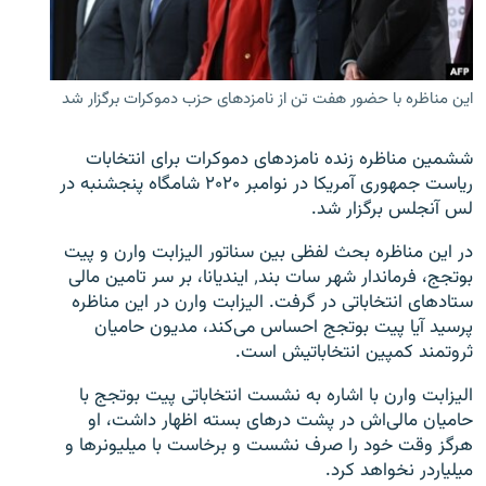
این مناظره با حضور هفت تن از نامزدهای حزب دموکرات برگزار شد
زبان‌های دیگر
ششمین مناظره زنده نامزدهای دموکرات برای انتخابات
ریاست جمهوری آمریکا در نوامبر ۲۰۲۰ شامگاه پنجشنبه در
لس آنجلس برگزار شد.
در این مناظره بحث لفظی بین سناتور الیزابت وارن و پیت
بوتجج، فرماندار شهر سات بند٬ ایندیانا، بر سر تامین مالی
ستادهای انتخاباتی در گرفت. الیزابت وارن در این مناظره
پرسید آیا پیت بوتجج احساس می‌کند، مدیون حامیان
ثروتمند کمپین انتخاباتیش است.
الیزابت وارن با اشاره به نشست انتخاباتی پیت بوتجج با
حامیان مالی‌اش در پشت درهای بسته اظهار داشت، او
هرگز وقت خود را صرف نشست و برخاست با میلیونرها و
میلیاردر نخواهد کرد.