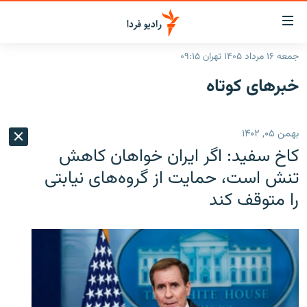
ینک‌های
ابلیت
سترسی
جمعه ۱۶ مرداد ۱۴۰۵ تهران ۰۹:۱۵
ازگشت
صفحه اصلی
خبرهای کوتاه
ازگشت
ایران
ه
نوی
جهان
بهمن ۰۵, ۱۴۰۲
صلی
رادیو
فتن
کاخ سفید: اگر ایران خواهان کاهش
ه
پادکست
انتخاب کنید و بشنوید
تنش است، حمایت از گروه‌های نیابتی
فحه
را متوقف کند
چندرسانه‌ای
برنامه‌های رادیویی
ستجو
زنان فردا
فرکانس‌ها
گزارش‌های تصویری
گزارش‌های ویدئویی
English
به ما بپیوندید