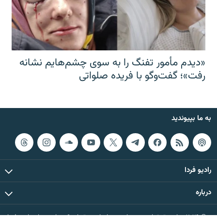
«دیدم مأمور تفنگ را به سوی چشم‌هایم نشانه
رفت»؛ گفت‌و‌گو با فریده صلواتی
به ما بپیوندید
رادیو فردا
درباره