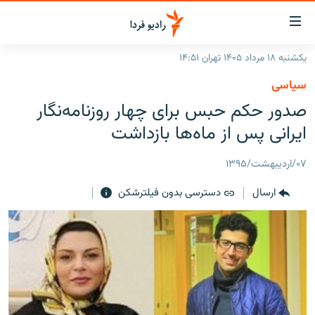
ینک‌های
ابلیت
سترسی
یکشنبه ۱۸ مرداد ۱۴۰۵ تهران ۱۴:۵۱
ازگشت
صفحه اصلی
سیاسی
ازگشت
ایران
صدور حکم حبس برای چهار روزنامه‌نگار
ه
نوی
جهان
ایرانی پس از ماه‌ها بازداشت
صلی
رادیو
فتن
۰۷/اردیبهشت/۱۳۹۵
ه
پادکست
انتخاب کنید و بشنوید
فحه
ارسال
دسترسی بدون فیلترشکن
چندرسانه‌ای
برنامه‌های رادیویی
ستجو
زنان فردا
فرکانس‌ها
گزارش‌های تصویری
گزارش‌های ویدئویی
English
به ما بپیوندید