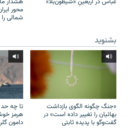
عباس در اربعینِ «شیطون‌بلا»
هشدار مار
محور ایرا
شمالی را
بشنوید
«جنگ چگونه الگوی بازداشت
تا چه حد 
بهائیان را تغییر داده است» در
هرمز خوشب
گفت‌وگو با پدیده ثابتی
دامون گلری