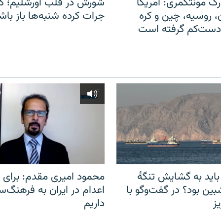
ک مونتگمری: آمریکا
شورش در قلب اورشلیم؛ کا
ن، روسیه، چین و کره
جرات کرده شنبه‌ها باز باش
 دست‌کم گرفته است
باید به گشایش تنگهٔ
محمود امیری مقدم: برای مب
ین بود؟ در گفت‌وگو با
اعدام در ایران به فرهنگ‌سا
ز
داریم