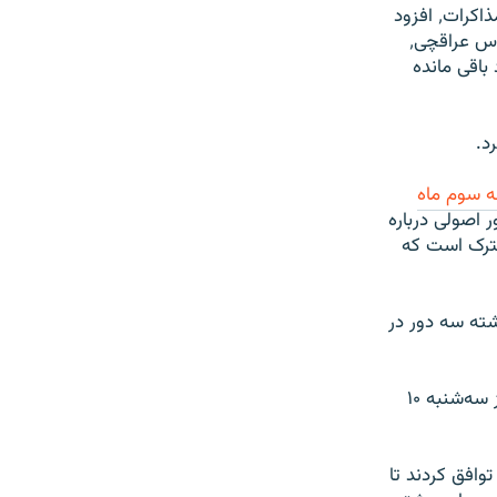
ماری هرف٬ معاون سخنگوی وزارت خارجه آمریکا ۱۱ دی‌ماه ضمن تاکید بر «پیشرفت» مذاکرات٬ افزود
که «تیم‌ها چند نکته حل نشده را همراه خود به پایتخت‌هایشان برده‌اند»٬ امری که عباس عراقچی٬
اقی مانده
ه سوم ماه
طور اصولی درباره
رنامه اقدام مشترک است که
ماه گذشته سه دور در
دور سوم این مذاکرات روز دوشنبه٬ ۹ دی‌ماه در ژنو آغاز شد و تا ساعت هفت صبح روز سه‌شنبه ۱۰
فین توافق کردند تا