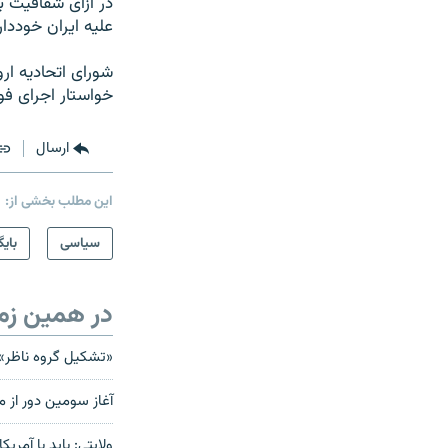
علیه ایران خوددار
خواستار اجرای فو
ارسال
این مطلب بخشی از:
سیاسی
بایگ
در همین زم
«تشکیل گروه ناظر» ب
آغاز سومین دور از مذاکر
ولایتی: باید با آمریکا و دیگر کش