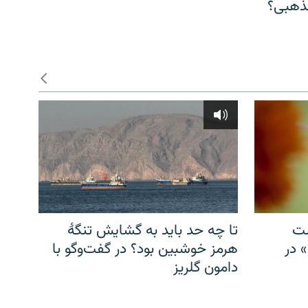
مذهبی؟
شت
تا چه حد باید به گشایش تنگهٔ
» در
هرمز خوشبین بود؟ در گفت‌وگو با
دامون گلریز