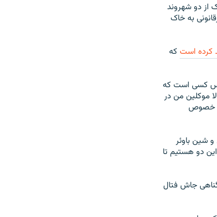
ک از دو شهروند
قانونی به خاک
د کرده است
که
سوس کسی است که
لا موکلین من در
 در خصوص
و شین باوئر
این دو هستیم تا
یگناهی جاش فتال