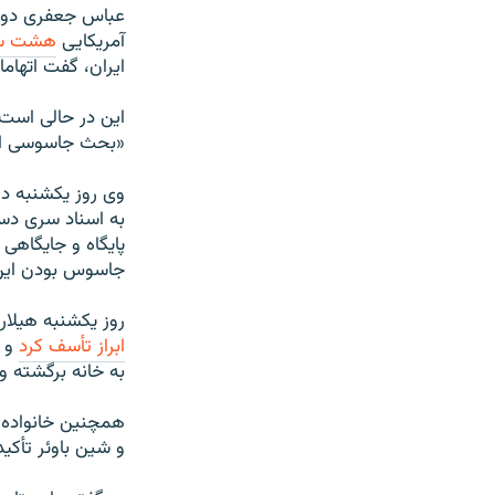
عباس جعفری دولت
آمریکایی
هشت‌ سا
ایران، گفت اتهام
این در حالی است 
«بحث جاسوسی اص
وی روز یکشنبه د
به اسناد سری دستر
پایگاه و جایگاهی
جاسوس بودن این‌ه
روز یکشنبه هیلار
ابراز تأسف کرد
و گ
به خانه برگشته و
همچنین خانواده‌ها
و شین باوئر تأکید