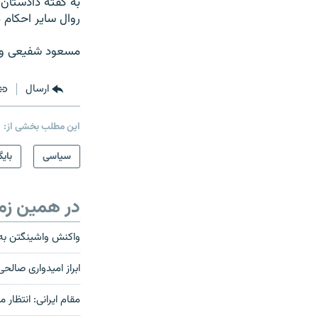
به گفته دادستان 
روال سایر احکام محاکم جمهوری اس
مسعود شفیعی وکی
ارسال
این مطلب بخشی از:
سیاسی
بایگ
در همین زم
واکنش واشینگتن به
ابراز امیدواری صالحی 
مقام ایرانی: انتظار م