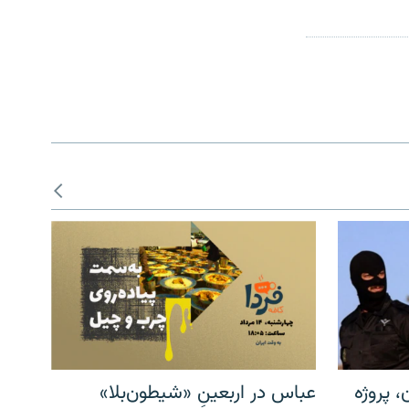
، پروژه
عباس در اربعینِ «شیطون‌بلا»