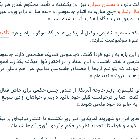
‌آبادی،
دادستان تهران
، نیز روز یکشنبه با تأیید محکوم شدن هر ی
ل زندان
، «پنج سال» به اتهام جاسوسی و «سه سال» برای ورود غیر
ات مزبور «در دادگاه انقلاب اثبات شده است».
که مسعود شفیعی، وکیل آمریکایی‌‌ها در گفت‌و‌گو با رادیو فردا
تأکی
ولا موضوعیت ندارد».
ر این باره به رادیو فردا گفت: «جاسوس تعریف مشخص دارد. جا
سی داشته باشد... و این اسناد را در اختیار دُوَل بیگانه بگذارد. اصو
 نبودند که بتوانیم آن‌ها را مصداق جاسوسی بدانیم. من هم دلیلی
ا در پرونده ندیده‌ام.»
ی کلینتون، وزیر خارجه آمریکا، از صدور چنین حکمی برای جاش فتال 
فت: «ما بر درخواست قبلی خود تأکید داریم و خواهان آزادی سریع 
 به خانواده خود ملحق شوند.»
ی این دو شهروند آمریکایی نیز روز یکشنبه با انتشار بیانیه‌ای بر ب
 کرده و خواستار تجدید نظر در حکم و آزادی فوری آن‌ها شده‌اند.