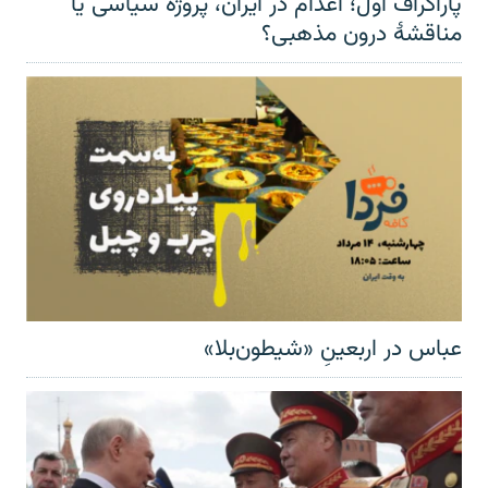
پاراگراف اول؛ اعدام در ایران، پروژه سیاسی یا
مناقشهٔ درون مذهبی؟
عباس در اربعینِ «شیطون‌بلا»