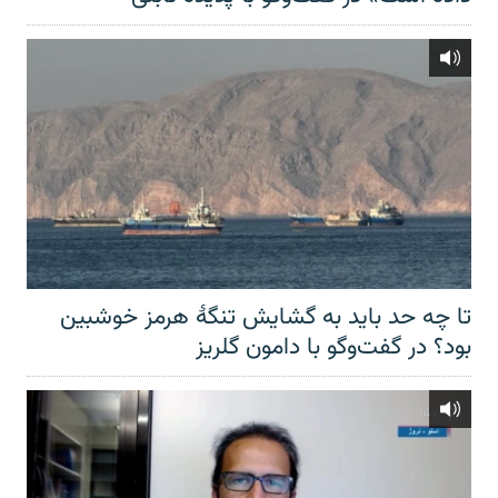
تا چه حد باید به گشایش تنگهٔ هرمز خوشبین
بود؟ در گفت‌وگو با دامون گلریز