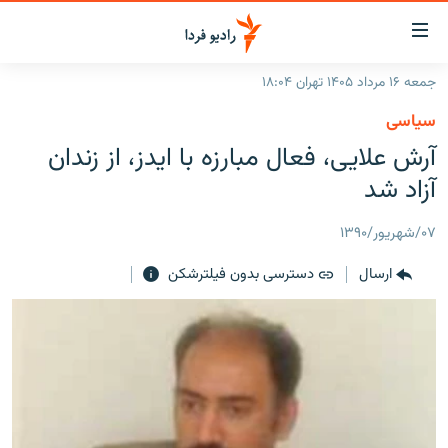
ینک‌های
ابلیت
سترسی
جمعه ۱۶ مرداد ۱۴۰۵ تهران ۱۸:۰۴
ازگشت
صفحه اصلی
سیاسی
ازگشت
ایران
آرش علایی، فعال مبارزه با ایدز، از زندان
ه
نوی
جهان
آزاد شد
صلی
رادیو
فتن
۰۷/شهریور/۱۳۹۰
ه
پادکست
انتخاب کنید و بشنوید
فحه
ارسال
دسترسی بدون فیلترشکن
چندرسانه‌ای
برنامه‌های رادیویی
ستجو
زنان فردا
فرکانس‌ها
گزارش‌های تصویری
گزارش‌های ویدئویی
English
به ما بپیوندید