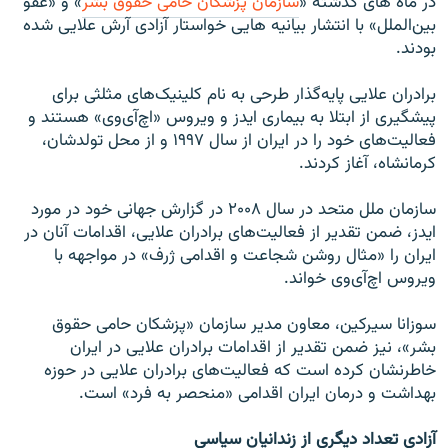
در ماه های گذشته «
سازمان پزشکان حامی حقوق بشر
» و «عفو
بین‌الملل» با انتشار بیانیه هایی خواستار آزادی آرش علایی شده
بودند.
برادران علايی پايه‌گذار طرحی به نام کلينيک‌های مثلثی برای
پيشگيری از ابتلا به بيماری ايدز و ويروس «اچ‌آی‌وی» هستند و
فعالیت‌های خود را در ایران از سال ۱۹۹۷ و از محل تولدشان،
کرمانشاه، آغاز کردند.
سازمان ملل متحد در سال ۲۰۰۸ در گزارش جهانی خود در مورد
ایدز، ضمن تقدیر از فعالیت‌های برادران علایی، اقدامات آنان در
ایران را «مثال روشن شجاعت و اقدامی ژرف» در مواجهه با
ویروس اچ‌آی‌وی خواند.
سوزانا سیرکین، معاون مدیر سازمان «پزشکان حامی حقوق
بشر»، نیز ضمن تقدیر از اقدامات برادران علایی در ایران
خاطرنشان کرده است که فعالیت‌های برادران علایی در حوزه
بهداشت و درمان ایران اقدامی «منحصر به فرد» است.
آزادی تعداد دیگری از زندانیان سیاسی