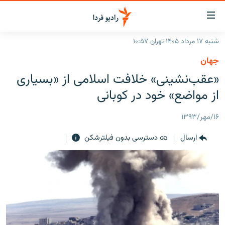
ینک‌های
ابلیت
سترسی
شنبه ۱۷ مرداد ۱۴۰۵ تهران ۱۰:۵۷
ازگشت
صفحه اصلی
جهان
ازگشت
ایران
«عقب‌نشینی» خلافت اسلامی از «بسیاری
ه
نوی
جهان
از مواضع» خود در کوبانی
صلی
رادیو
فتن
۱۶/مهر/۱۳۹۳
ه
پادکست
انتخاب کنید و بشنوید
فحه
ارسال
دسترسی بدون فیلترشکن
چندرسانه‌ای
برنامه‌های رادیویی
ستجو
زنان فردا
فرکانس‌ها
گزارش‌های تصویری
گزارش‌های ویدئویی
English
به ما بپیوندید