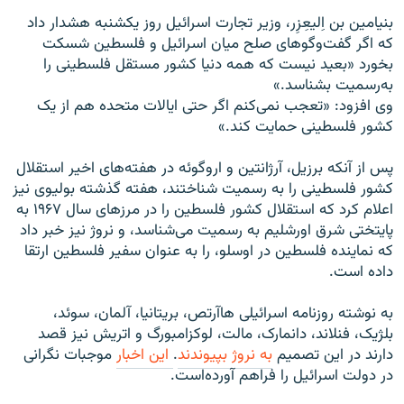
بنیامین بن اِلیعِزِر، وزیر تجارت اسرائیل روز یکشنبه هشدار داد
که اگر گفت‌وگوهای صلح میان اسرائیل و فلسطین شسکت
بخورد «بعید نیست که همه دنیا کشور مستقل فلسطینی را
به‌رسمیت بشناسد.»
وی افزود: «تعجب نمی‌کنم اگر حتی ایالات متحده هم از یک
کشور فلسطینی حمایت کند.»
پس از آنکه برزیل، آرژانتین و اروگوئه در هفته‌های اخیر استقلال
کشور فلسطینی را به رسمیت شناختند، هفته گذشته بولیوی نیز
اعلام کرد که استقلال کشور فلسطین را در مرزهای سال ۱۹۶۷ به
پایتختی شرق اورشلیم به رسمیت می‌شناسد، و نروژ نیز خبر داد
که نماینده فلسطین در اوسلو، را به عنوان سفیر فلسطین ارتقا
داده است.
به نوشته روزنامه اسرائیلی هاآرتص، بريتانيا، آلمان، سوئد،
بلژيک، فنلاند، دانمارک، مالت، لوکزامبورگ و اتريش نیز قصد
دارند در این تصمیم
به نروژ بپيوندند
.
این اخبار
موجبات نگرانی
در دولت اسرائیل را فراهم آورده‌است.