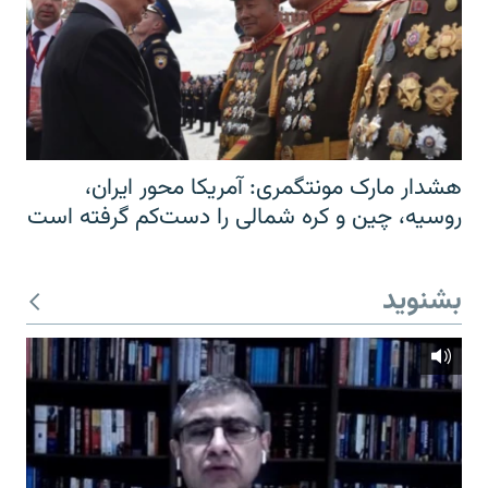
هشدار مارک مونتگمری: آمریکا محور ایران،
روسیه، چین و کره شمالی را دست‌کم گرفته است
بشنوید