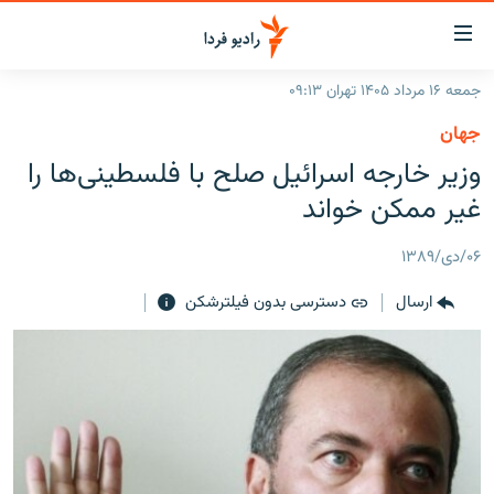
ینک‌های
ابلیت
سترسی
جمعه ۱۶ مرداد ۱۴۰۵ تهران ۰۹:۱۳
ازگشت
صفحه اصلی
جهان
ازگشت
ایران
وزیر خارجه اسرائیل صلح با فلسطینی‌ها را
ه
نوی
جهان
غیر ممکن خواند
صلی
رادیو
فتن
۰۶/دی/۱۳۸۹
ه
پادکست
انتخاب کنید و بشنوید
فحه
ارسال
دسترسی بدون فیلترشکن
چندرسانه‌ای
برنامه‌های رادیویی
ستجو
زنان فردا
فرکانس‌ها
گزارش‌های تصویری
گزارش‌های ویدئویی
English
به ما بپیوندید