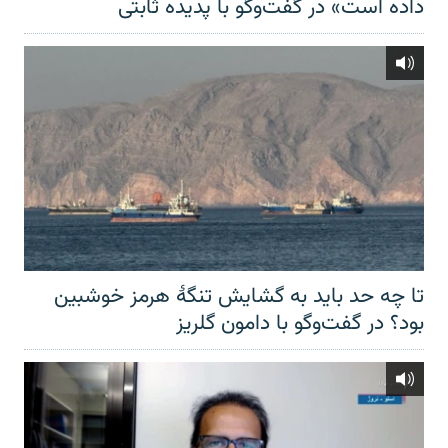
داده است» در گفت‌وگو با پدیده ثابتی
تا چه حد باید به گشایش تنگهٔ هرمز خوشبین
بود؟ در گفت‌وگو با دامون گلریز