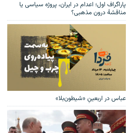
پاراگراف اول؛ اعدام در ایران، پروژه سیاسی یا
مناقشهٔ درون مذهبی؟
عباس در اربعینِ «شیطون‌بلا»