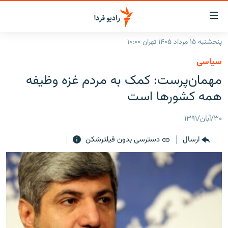
ینک‌های
ابلیت
سترسی
پنجشنبه ۱۵ مرداد ۱۴۰۵ تهران ۱۰:۰۰
ازگشت
صفحه اصلی
سیاسی
ازگشت
ایران
مهمان‌پرست: کمک به مردم غزه وظیفه
ه
نوی
جهان
همه کشورها است
صلی
رادیو
فتن
۳۰/آبان/۱۳۹۱
ه
پادکست
انتخاب کنید و بشنوید
فحه
ارسال
دسترسی بدون فیلترشکن
چندرسانه‌ای
برنامه‌های رادیویی
ستجو
زنان فردا
فرکانس‌ها
گزارش‌های تصویری
گزارش‌های ویدئویی
English
به ما بپیوندید