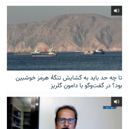
تا چه حد باید به گشایش تنگهٔ هرمز خوشبین
بود؟ در گفت‌وگو با دامون گلریز