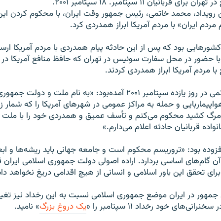
قربانیان ۱۱ سپتامبر. ۱۸ سپتامبر ۲۰۰۱.
 رویداد، محمد خاتمی، رئیس جمهور وقت ایران، با محکوم کردن این
 مردم ایران» با مردم آمریکا ابراز همدردی کرد.
کشورهایی بود که پس از این حادثه پیام همدردی با مردم آمریکا ارسا
ز با حضور در محل سفارت سوئیس در تهران که حافظ منافع آمریکا در ا
 مردم آمریکا ابراز همدردی کردند.
در پیام محمد خاتمی در روز یازده سپتامبر ۲۰۰۱ آمده‌بود: «به نام ملت و
واپیماربایی و حمله به مراکز عمومی در شهرهای آمریکا را که شمار زی
م مرگ کشید محکوم می‌کنم و تأسف عمیق و همدردی خود را با ملت آمر
واده قربانیان حادثه اعلام می‌دارم.»
فزوده بود: «تروریسم محکوم است و جامعه جهانی باید ریشه‌ها و ابع
ن گام‌های اساسی بردارد. اراده اصولی دولت جمهوری اسلامی ایران قط
 برای تحقق این باور اسلامی و انسانی از هیچ اقدامی دریغ نخواهد د
س جمهور در ایران موضع جمهوری اسلامی نسبت به این رخداد نیز تغی
رانی‌های خود رخداد ۱۱ سپتامبر را «
یک دروغ بزرگ
» نامید.