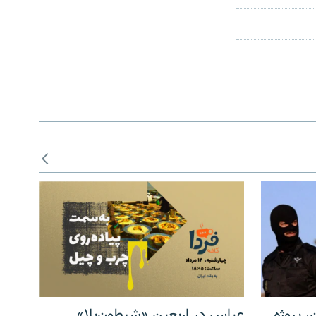
، پروژه
عباس در اربعینِ «شیطون‌بلا»