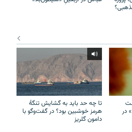
مذهبی؟
شت
تا چه حد باید به گشایش تنگهٔ
» در
هرمز خوشبین بود؟ در گفت‌وگو با
دامون گلریز