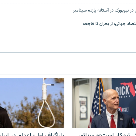
ر نیویورک در آستانه یازده سپتامبر
تصاد جهانی: از بحران تا فاجعه
 تبهکار است»؛ سناتور
پاراگراف اول؛ اعدام در ایران