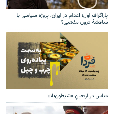
پاراگراف اول؛ اعدام در ایران، پروژه سیاسی یا
مناقشهٔ درون مذهبی؟
عباس در اربعینِ «شیطون‌بلا»