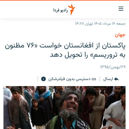
ینک‌های
ابلیت
سترسی
جمعه ۱۶ مرداد ۱۴۰۵ تهران ۱۴:۲۸
ازگشت
صفحه اصلی
جهان
ازگشت
ایران
پاکستان از افغانستان خواست «۷۶ مظنون
ه
نوی
جهان
به تروریسم» را تحویل دهد
صلی
رادیو
فتن
۲۹/بهمن/۱۳۹۵
ه
پادکست
انتخاب کنید و بشنوید
فحه
ارسال
دسترسی بدون فیلترشکن
چندرسانه‌ای
برنامه‌های رادیویی
ستجو
زنان فردا
فرکانس‌ها
گزارش‌های تصویری
گزارش‌های ویدئویی
English
به ما بپیوندید