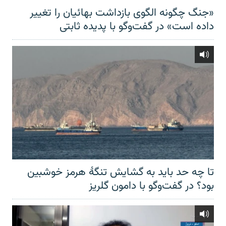
«جنگ چگونه الگوی بازداشت بهائیان را تغییر
داده است» در گفت‌وگو با پدیده ثابتی
تا چه حد باید به گشایش تنگهٔ هرمز خوشبین
بود؟ در گفت‌وگو با دامون گلریز