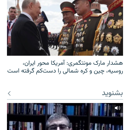
هشدار مارک مونتگمری: آمریکا محور ایران،
روسیه، چین و کره شمالی را دست‌کم گرفته است
بشنوید