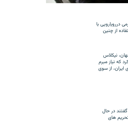
می دررويارويی با
فاده از چنين
هان، نيکلاس
د که نياز مبرم
ی ايران، از سوی
رز گفتند در حال
تحريم های