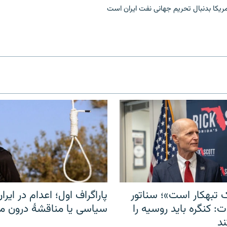
ریکا بدنبال تحریم جهانی نفت ایران است
 تبهکار است»؛ سناتور
پاراگراف اول؛ اعدام در ایران
: کنگره باید روسیه را
سیاسی یا مناقشهٔ درون 
د