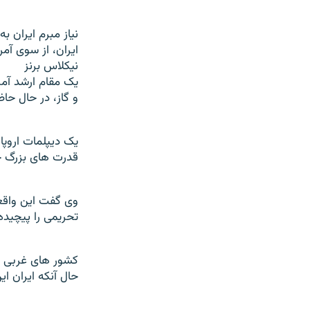
نياز مبرم ايران ب
ايران، از سوی آمري
نيکلاس برنز
يک مقام ارشد آم
و گاز، در حال حا
يک ديپلمات اروپا
قدرت های بزرگ ج
وی گفت اين واقعي
تحريمی را پيچيده 
کشور های غربی ا
حال آنکه ايران اين