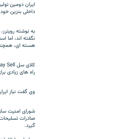
ايران دومين تولي
داخلی بنزين خود، از سال ۱۹۸۲ ميلادی به اين سو، به يک وارد کن
به نوشته رويترز،
نگفته اند، اما اس
هسته ای، همچنان
راه های زيادی برا
وی گفت نياز ايران
شورای امنيت سازم
صادرات تسليحات ا
گيرد.