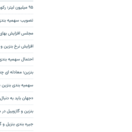
۹۵ ميليون ليتر؛ رکورد مصرف بنزين شکسته شد
تصويب سهميه بندی
مجلس افزايش بهای ب
افزايش نرخ بنزين و ت
احتمال سهمیه بندی 
بنزین؛ معادله ای چن
سهمیه بندی بنزین پ
«جهان باید به دنبال
بنزین و گازوییل در
جيره بندی بنزيل و 