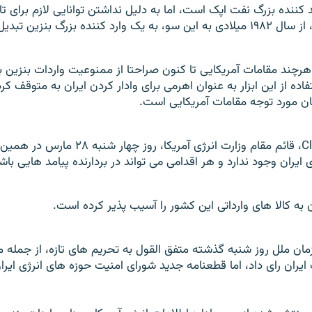
د کننده بزرگ نفت اپک است، اما به دليل نداشتن توانايی لازم برای 
نده بزرگ بنزين تبديل شده است.
 هرچند مقامات آمريکايی تا کنون صراحتا از ممنوعيت واردات بنزين 
تفاده از اين ابزار به عنوان اهرمی برای وادار کردن ايران به متوقف کر
 مورد توجه مقامات آمريکايی است.
کلای سل Clay Sell، قائم مقام وزارت انرژی آمريکا،
ی ايران وجود ندارد و هر اقدامی می تواند در بردارنده پيامد هايی باش
 به کالا های وارداتی اين کشور را آسيب پذير کرده است.
ان ملل روز شنبه گذشته متفق القول به تحريم های تازه، از جمله 
يران رای داد، اما قطعنامه جديد شورای امنيت حوزه های انرژی ايران 