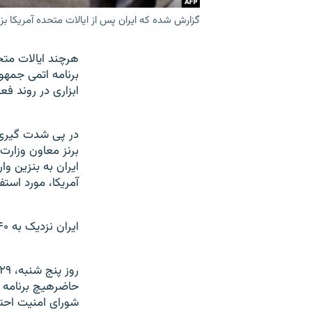
گزارش شده که ايران پس از ايالات متحده آمريکا بز
هرچند ايالات متحد
برنامه اتمی جمهور
ابزاری در روند ف
در پی شدت گيری 
برنز معاون وزارت 
ايران به بنزين وا
آمريکا، مورد استفا
ايران نزديک به ۴۰ درصد بنزين مورد نياز خود را از خارج وارد می کند.
حاضرهيچ برنامه ا
شورای امنيت احتم