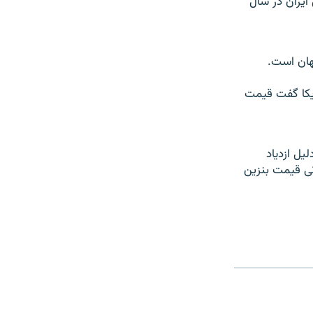
ايران در سال
جهان است.
ريکا گفت قيمت
يل ازدياد
نی قيمت بنزين