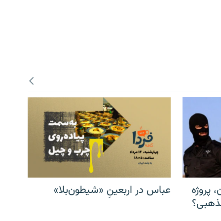
، پروژه
عباس در اربعینِ «شیطون‌بلا»
مذهبی؟