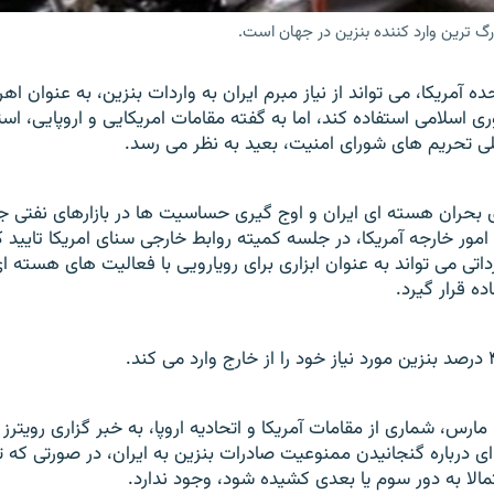
رگ ترين وارد کننده بنزين در جهان است.
ه آمريکا، می تواند از نياز مبرم ايران به واردات بنزين، به عنوان اهر
ی اسلامی استفاده کند، اما به گفته مقامات امريکايی و اروپايی، است
علی تحريم های شورای امنيت، بعيد به نظر می رسد.
بحران هسته ای ايران و اوج گيری حساسيت ها در بازارهای نفتی ج
امور خارجه آمريکا، در جلسه کميته روابط خارجی سنای امريکا تاييد کر
رداتی می تواند به عنوان ابزاری برای رويارويی با فعاليت های هسته ا
ده قرار گيرد.
روز پنج شنبه، ۲۹ مارس، شماری از مقامات آمريکا و اتحاديه اروپا، به خبر گزاری رويت
ی درباره گنجانيدن ممنوعيت صادرات بنزين به ايران، در صورتی که 
الا به دور سوم يا بعدی کشيده شود، وجود ندارد.