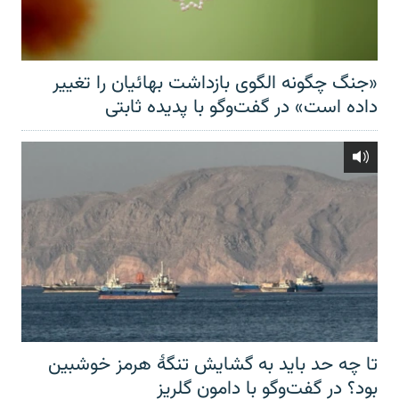
«جنگ چگونه الگوی بازداشت بهائیان را تغییر
داده است» در گفت‌وگو با پدیده ثابتی
تا چه حد باید به گشایش تنگهٔ هرمز خوشبین
بود؟ در گفت‌وگو با دامون گلریز