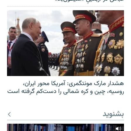
هشدار مارک مونتگمری: آمریکا محور ایران،
روسیه، چین و کره شمالی را دست‌کم گرفته است
بشنوید