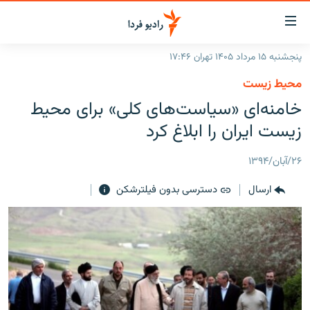
ینک‌های
ابلیت
سترسی
پنجشنبه ۱۵ مرداد ۱۴۰۵ تهران ۱۷:۴۶
ازگشت
صفحه اصلی
محیط زیست
ازگشت
ایران
خامنه‌ای «سیاست‌های کلی» برای محیط
ه
نوی
جهان
زیست ایران را ابلاغ کرد
صلی
رادیو
فتن
۲۶/آبان/۱۳۹۴
ه
پادکست
انتخاب کنید و بشنوید
فحه
ارسال
دسترسی بدون فیلترشکن
چندرسانه‌ای
برنامه‌های رادیویی
ستجو
زنان فردا
فرکانس‌ها
گزارش‌های تصویری
گزارش‌های ویدئویی
English
به ما بپیوندید