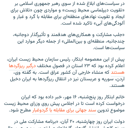
در سیاست‌های ابلاغ شده از سوی رهبر جمهوری اسلامی بر
«تقویت دیپلماسی محیط زیست» و مواردی چون «تلاش برای
ایجاد و تقویت نهادهای منطقه‌ای برای مقابله با گرد و غبار و
آلودگی‌های آبی» تاکید شده است.
«جلب مشارکت و همکاری‌های هدفمند و تأثیرگذار دوجانبه،
چندجانبه، منطقه‌ای و بین‌المللی» از جمله دیگر موارد این
سیاست‌ها است.
پیش از این معصومه ابتکار، رئیس سازمان محیط زیست ایران،
اعلام کرده بود که ۲۳ استان در فصول مختلف
درگیر ریزگردها
هستند
که منشاء خارجی آن کشور عراق است. به گفته وی،
اردن، سوریه و عربستان نیز در انتقال ریزگردها به ایران دخیل
هستند.
خانم ابتکار روز پنج‌شنبه، ۱۶ مهر، خبر داده بود که ایران
درخواست کرده است تا در اجلاس پیش روی وزرای محیط زیست
موضوع تدوین
سند جهانی برای مقابله با گردوغبار
مطرح شود.
دولت ایران روز چهارشنبه، ۲۰ آبان، «برنامه مشارکت ملی در