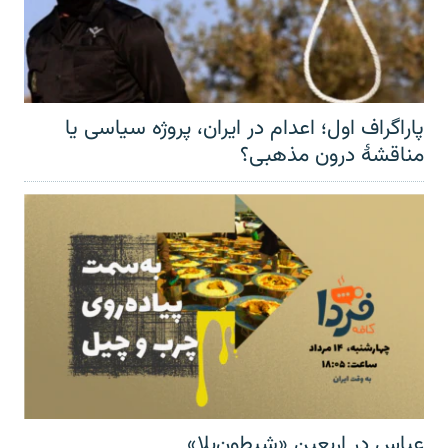
پاراگراف اول؛ اعدام در ایران، پروژه سیاسی یا
مناقشهٔ درون مذهبی؟
عباس در اربعینِ «شیطون‌بلا»