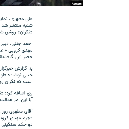
علی مطهری، نماین
شنبه منتشر شد و
«نگران» روشن شد
مهدی کروبی «اعدام
حصر قرار گرفته‌ان
جنتی نوشت: «اولا 
است که نگران رو
وی اضافه کرد: «ثا
آیا این امر عدال
«جرم مهدی کروبی
دو حکم سنگینی در