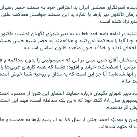
نماینده اصولگرای مجلس ایران به اعتراض خود به مسئله حصر رهبرا
ن زمان تاکنون نیز بارها با اشاره به این مسئله خواستار محاکمه علنی ا
دی‌نژاد شده است.
نبه در ادامه نامه خود خطاب به دبیر شورای نگهبان نوشت: «اکنون ک
 چرا آنها را محاکمه نمی‌کنید و علاقه‌مند به حصر شبیه حبس هستی
 اخلاقی ندارد و خلاف اصول متعدد قانون اساسی است.»
ین سخنان آقای جنتی مبنی بر این که «موسولینی را بدون محاکمه و ف
 قیاس را «مضحک» خواند و افزود: «شما که همه کارهای غربی‌ها را 
ر آنها شده‌اید؟ آیا جز این است که به مذاق و روحیه شما خوش آمده
ت ما.»
، دبیر شورای نگهبان درباره حمایت اعضای این شورا از محمود احمدی‌
انتخابات ریاست جمهوری سال ۸۸ گفته بود که «این یک مغالطه است، ‌مهم ا
یش اثر ندهند».
اعضای شورای نگهبان و به‌ویژه احمد جنتی از سال ۸۸ به این سو بارها به
 او متهم شده‌اند.