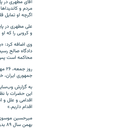
آقای مطهری در پا
مردم و کاندیداها
اگرچه او تمایل قلبی
علی مطهری در پا
و کروبی را که او ا
دادگاه صالح رسید
محاکمه است پس ه
روز 
جمهوری ایران، خ
به گزارش وب‌سای
این حضرات با نظر
اقدامی و علل و ان
اقدام داریم.»
بهمن‌ سال ۸۹ بدون محاکمه در حصر خانگی به سر می‌برند.