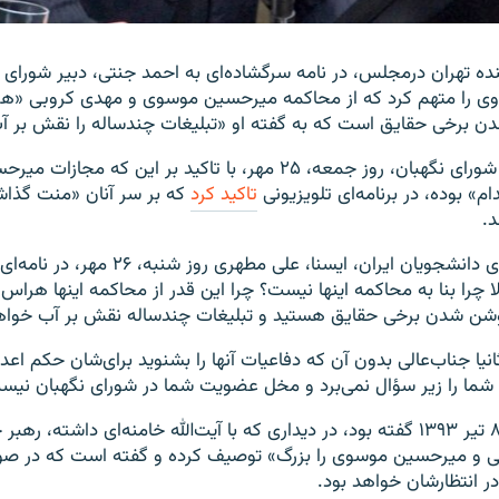
ده تهران درمجلس، در نامه سرگشاده‌ای به احمد جنتی، دبیر شورای ن
ی را متهم کرد که از محاکمه میرحسین موسوی و مهدی کروبی «هر
ن برخی حقایق است که به گفته او «تبلیغات چندساله را نقش بر آ
احمد جنتی، دبير شورای نگهبان، روز جمعه، ۲۵ مهر، با تاکيد بر اين ک
» بوده، در برنامه‌ای تلویزیونی
تاکید کرد
که بر سر آنان «منت گذاش
د.
به گزارش خبرگزاری دانشجویان ایران، ایسنا، علی م
چرا بنا به محاکمه اینها نیست؟ چرا این قدر از محاکمه اینها هراس د
شن شدن برخی حقایق هستید و تبلیغات چندساله نقش بر آب خوا
نیا جناب‌عالی بدون آن که دفاعیات آنها را بشنوید برای‌شان حکم اعدام
ت شما را زیر سؤال نمی‌برد و مخل عضویت شما در شورای نگهبان نیس
آقای مطهری روز ۸ تیر ۱۳۹۳ گفته بود، در دیداری که با آیت‌الله خامنه‌ای داشته
 و میرحسین موسوی را بزرگ» توصیف کرده و گفته است که در صو
 انتظارشان خواهد بود.