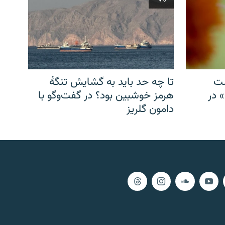
شت
تا چه حد باید به گشایش تنگهٔ
» در
هرمز خوشبین بود؟ در گفت‌وگو با
دامون گلریز