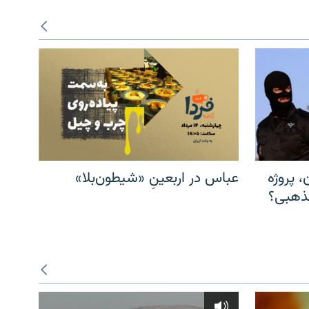
، پروژه
عباس در اربعینِ «شیطون‌بلا»
مذهبی؟