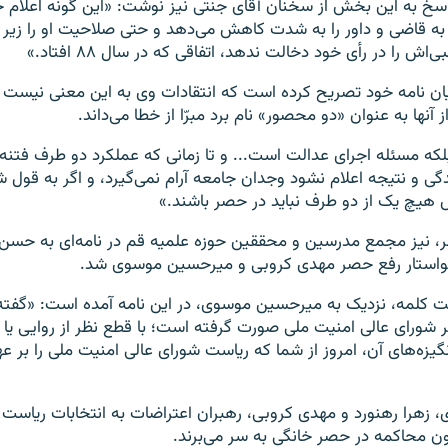
سخ به این بخش از سخنان آقای جنتی نیز نوشت: «این گونه اعلام ح
 به قاضی و داور را به شدت کاهش می‌دهد و حتی صلاحیت او را زیر س
‌اش را در رأی خود دخالت ندهد، اتفاقی که در سال ۸۸ افتاد.»
یان نامه خود تصریح کرده است که انتقادات وی به این معنی نیست
ز آنها به عنوان «دو محصور» نام برد مبرّا از خطا می‌داند.
گی و نتیجه اعلام نشود وجدان جامعه آرام نمی‌گیرد، و اگر به قول شم
یچ یک از دو طرف نباید در حصر باشند.»
جمعه، ۲۶ مهر، نیز مجمع مدرسین و محققین حوزه علمیه قم در نامه‌ای به ح
واستار رفع حصر مهدی کروبی و میرحسین موسوی شد.
ت کلمه، نزدیک به میرحسین موسوی، در این نامه آمده است: «گفت
 شورای عالی امنیت ملی صورت گرفته است؛ با قطع نظر از روایی یا 
گیزه‌های آن، امروز از شما که ریاست شورای عالی امنیت ملی را بر عه