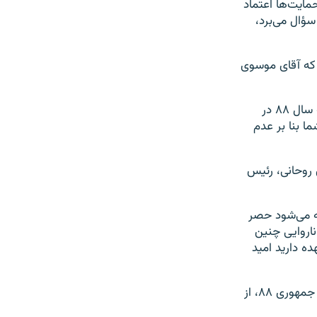
مایت‌ها اعتماد
ؤال می‌برد،
 که آقای موسوی
وی اضافه کرد: «بلکه مسئله اجرای عدالت است... و تا زمانی که عملکرد دو طرف فتنه سال ۸۸ در
ا بنا بر عدم
سن روحانی، رئیس
ه می‌شود حصر
ناروایی چنین
ده دارید امید
میرحسین موسوی، زهرا رهنورد و مهدی کروبی، رهبران اعتراضات به انتخابات ریاست جمهوری ۸۸، از