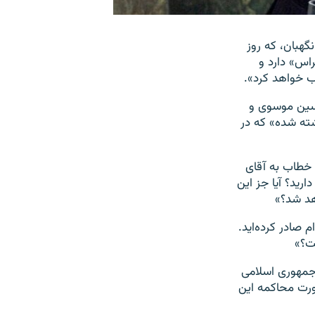
گهبان، که روز
اس» دارد و
ب خواهد کرد».
ه مجازات ميرحسين موسوی و
ته شده» که در
طهری روز شنبه، ۲۶ مهر، در نامه‌ای خطاب به آقای
ارید؟ آیا جز این
هد شد؟»
 صادر کرده‌اید.
ت؟»
، رهبر جمهوری اسلامی
رت محاکمه این