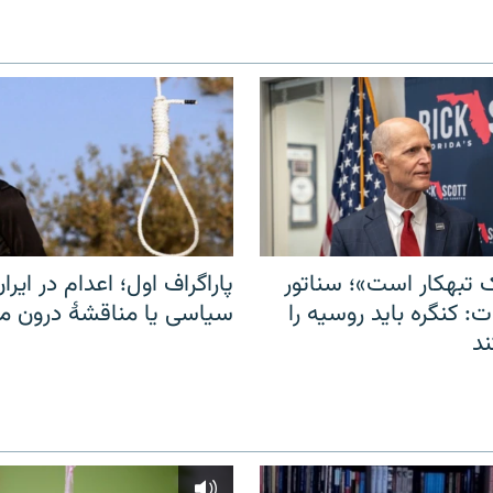
 تبهکار است»؛ سناتور
پاراگراف اول؛ اعدام در ایران
: کنگره باید روسیه را
سیاسی یا مناقشهٔ درون 
د