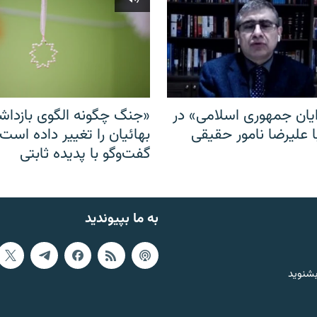
ایان جمهوری اسلامی» در
«جنگ چگونه الگوی بازدا
ا علیرضا نامور حقیقی
بهائیان را تغییر داده است
گفت‌وگو با پدیده ثابتی
به ما بپیوندید
بشنوید