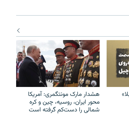
ا»
هشدار مارک مونتگمری: آمریکا
محور ایران، روسیه، چین و کره
شمالی را دست‌کم گرفته است