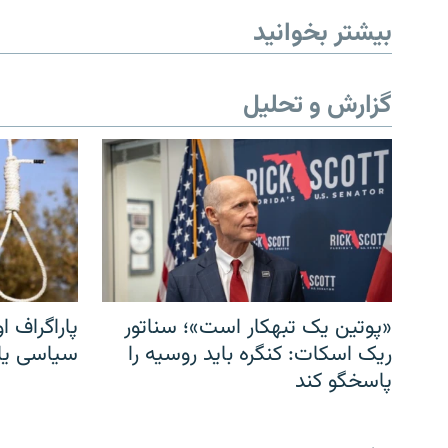
بیشتر بخوانید
گزارش و تحلیل
«پوتین یک تبهکار است»؛ سناتور
پاراگراف او
ریک اسکات: کنگره باید روسیه را
سیاسی یا 
پاسخگو کند