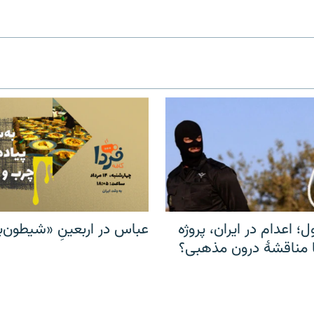
ل؛ اعدام در ایران، پروژه
عباس در اربعینِ «شیطون‌بل
مناقشهٔ درون مذهبی؟