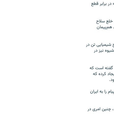
در برابر قطع
 خلع سلاح
 هم‌پیمان
ح شیمیایی تن در
یوه نیز در
 گفته است که
یجاد کرده که
د.
م را به ایران
، چنین امری در