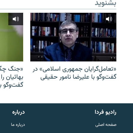
بشنوید
«تعامل‌گرایان جمهوری اسلامی» در
«جنگ چگو
گفت‌وگو با علیرضا نامور حقیقی
بهائیان را
گفت‌وگو با
English
رادیو فردا
درباره
به ما بپیوندید
صفحه اصلی
درباره ما