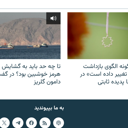
نه الگوی بازداشت
تا چه حد باید به گشایش ت
 تغییر داده است» در
هرمز خوشبین بود؟ در گفت‌
 پدیده ثابتی
دامون گلریز
به ما بپیوندید