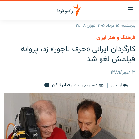
ینک‌های
ابلیت
سترسی
پنجشنبه ۱۵ مرداد ۱۴۰۵ تهران ۱۹:۳۸
ازگشت
صفحه اصلی
فرهنگ و هنر ایران
ازگشت
ایران
کارگردان ایرانی «حرف ناجور» زد، پروانه
ه
نوی
جهان
فیلمش لغو شد
صلی
رادیو
فتن
۰۳/مهر/۱۳۸۹
ه
پادکست
انتخاب کنید و بشنوید
فحه
ارسال
دسترسی بدون فیلترشکن
چندرسانه‌ای
برنامه‌های رادیویی
ستجو
زنان فردا
فرکانس‌ها
گزارش‌های تصویری
گزارش‌های ویدئویی
English
به ما بپیوندید