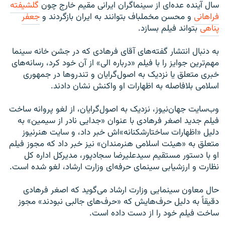
سال آینده عده‌ای از سینماگران ایرانی مقیم خارج چون
گلشیفته
فراهانی
و محسن مخملباف بتوانند به ایران بازگردند و
جعفر
پناهی
بتواند فیلم بسازد.
به دنبال انتشار گفته‌های آقای فرهادی که در جشن خانه سینما
مهم‌ترین جوایز را با فیلم «درباره الی» از آن خود کرد، رسانه‌های
خبری متعلق یا نزدیک به اصول‌گرایان و تندروها در جمهوری
اسلامی بلافاصله به اظهارات او واکنش نشان دادند.
وب‌سایت جهان‌نیوز، نزدیک به اصول‌گرایان، از لغو پروانه ساخت
فیلم جدید اصغر فرهادی با عنوان «جدایی نادر از سیمین» به
دلیل «اظهارات ساختارشکنانه»اش خبر داد، و سایت هنرنیوز
متعلق به «هیئت اسلامی هنرمندان» نیز خبر داد که مجوز فیلم
او با دستور مستقیم سیدعلیرضا سجاد‌پور، مدیرکل اداره کل
نظارت و ارزشیابی سینمای حرفه‌ای وزارت ارشاد، لغو شده ‌است.
حال معاون سینمایی وزارت ارشاد می‌گوید که اصغر فرهادی
دقیقاً به دلیل حرف‌هایش که «حرف‌های جالبی نبودند» مجوز
ساخت فیلم خود را از دست داده است.