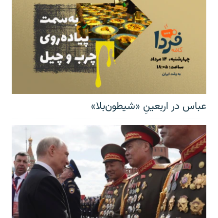
عباس در اربعینِ «شیطون‌بلا»