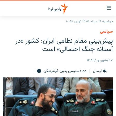
ینک‌های
ابلیت
سترسی
دوشنبه ۱۹ مرداد ۱۴۰۵ تهران ۱۰:۵۶
ازگشت
صفحه اصلی
سیاسی
ازگشت
ایران
پیش‌بینی مقام نظامی ایران: کشور «در
ه
نوی
جهان
آستانه جنگ احتمالی» است
صلی
رادیو
فتن
۲۷/شهریور/۱۳۸۹
ه
پادکست
انتخاب کنید و بشنوید
فحه
ارسال
دسترسی بدون فیلترشکن
چندرسانه‌ای
برنامه‌های رادیویی
ستجو
زنان فردا
فرکانس‌ها
گزارش‌های تصویری
گزارش‌های ویدئویی
English
به ما بپیوندید