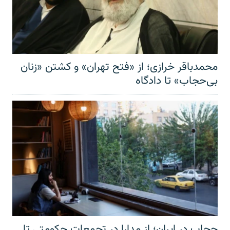
محمدباقر خرازی؛ از «فتح تهران» و کشتن «زنان
بی‌حجاب» تا دادگاه
حجاب در ایران؛ از مدارا در تجمعات حکومتی تا